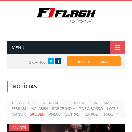
MENU
Twitter
Facebook
NEWSLETTER GRÁTIS
SIGA-NOS:
NOTÍCIAS
TODAS
GP’S
FIA
MERCEDES
RED BULL
WILLIAMS
FERRARI
MCLAREN
FORCE INDIA
TORO ROSSO
LOTUS
MANOR
SAUBER
PNEUS
OUTRAS
RENAULT
HAAS F1
SAUBER