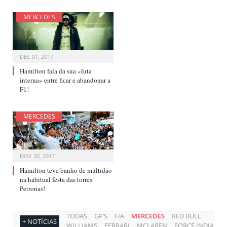
MERCEDES
DEC 01, 2017
Hamilton fala da sua «luta
interna» entre ficar e abandonar a
F1!
MERCEDES
NOV 30, 2017
Hamilton teve banho de multidão
na habitual festa das torres
Petronas!
TODAS
GP’S
FIA
MERCEDES
RED BULL
+ NOTÍCIAS
WILLIAMS
FERRARI
MCLAREN
FORCE INDIA