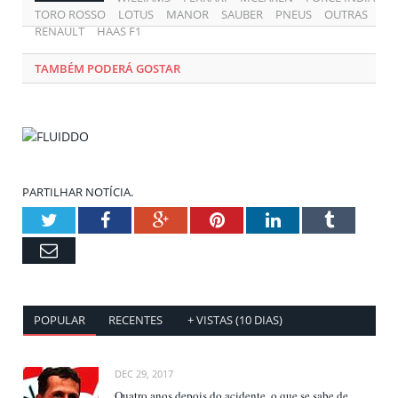
TORO ROSSO
LOTUS
MANOR
SAUBER
PNEUS
OUTRAS
RENAULT
HAAS F1
TAMBÉM PODERÁ GOSTAR
PARTILHAR NOTÍCIA.
Twitter
Facebook
Google+
Pinterest
LinkedIn
Tumblr
Email
POPULAR
RECENTES
+ VISTAS (10 DIAS)
DEC 29, 2017
Quatro anos depois do acidente, o que se sabe de