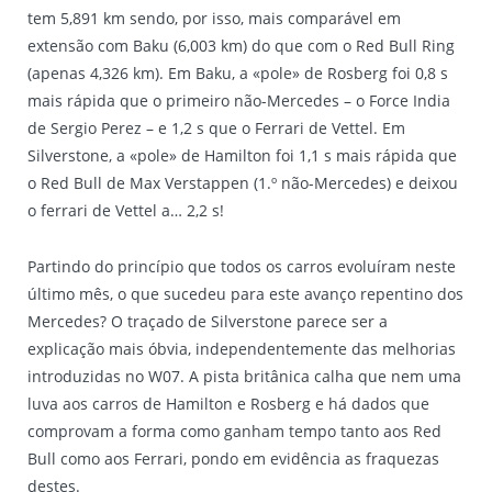
tem 5,891 km sendo, por isso, mais comparável em
extensão com Baku (6,003 km) do que com o Red Bull Ring
(apenas 4,326 km). Em Baku, a «pole» de Rosberg foi 0,8 s
mais rápida que o primeiro não-Mercedes – o Force India
de Sergio Perez – e 1,2 s que o Ferrari de Vettel. Em
Silverstone, a «pole» de Hamilton foi 1,1 s mais rápida que
o Red Bull de Max Verstappen (1.º não-Mercedes) e deixou
o ferrari de Vettel a… 2,2 s!
Partindo do princípio que todos os carros evoluíram neste
último mês, o que sucedeu para este avanço repentino dos
Mercedes? O traçado de Silverstone parece ser a
explicação mais óbvia, independentemente das melhorias
introduzidas no W07. A pista britânica calha que nem uma
luva aos carros de Hamilton e Rosberg e há dados que
comprovam a forma como ganham tempo tanto aos Red
Bull como aos Ferrari, pondo em evidência as fraquezas
destes.