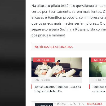
Na altura, o piloto britânico questionou a su
certos por, teoricamente, serem mais lentos.
eficazes e Hamilton provou-o, com impressiona
que os pneus mais macios seriam piores… O 
segue agora para Sochi, na Rússia, pista conh
dos pneus é mínimo!
NOTÍCIAS RELACIONADAS
MERCEDES
MERCED
JAN 03, 2018
DEC 01, 20
Bottas «desafia» Hamilton: «Não há
Hamilton f
ninguém imbatível!»
entre fica
TODAS
GP’S
FIA
MERCEDES