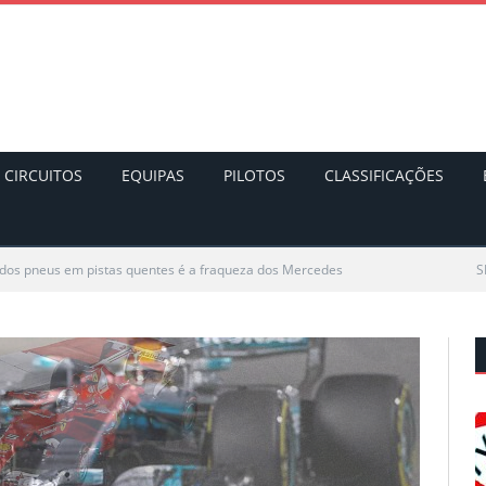
CIRCUITOS
EQUIPAS
PILOTOS
CLASSIFICAÇÕES
dos pneus em pistas quentes é a fraqueza dos Mercedes
S