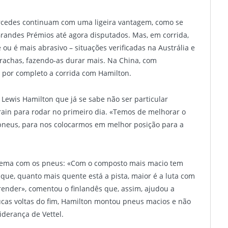
rcedes continuam com uma ligeira vantagem, como se
 Grandes Prémios até agora disputados. Mas, em corrida,
ou é mais abrasivo – situações verificadas na Austrália e
rachas, fazendo-as durar mais. Na China, com
 por completo a corrida com Hamilton.
 Lewis Hamilton que já se sabe não ser particular
rain para rodar no primeiro dia. «Temos de melhorar o
pneus, para nos colocarmos em melhor posição para a
lema com os pneus: «Com o composto mais macio tem
de que, quanto mais quente está a pista, maior é a luta com
prender», comentou o finlandês que, assim, ajudou a
cas voltas do fim, Hamilton montou pneus macios e não
iderança de Vettel.