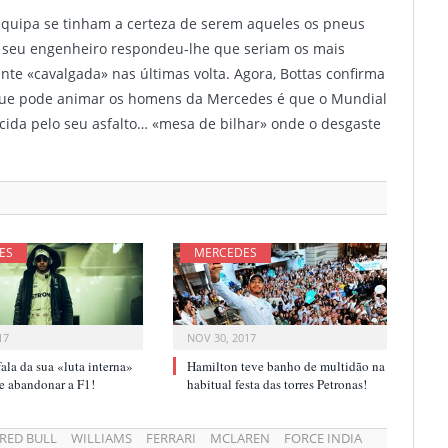
a equipa se tinham a certeza de serem aqueles os pneus
 O seu engenheiro respondeu-lhe que seriam os mais
nte «cavalgada» nas últimas volta. Agora, Bottas confirma
que pode animar os homens da Mercedes é que o Mundial
ecida pelo seu asfalto… «mesa de bilhar» onde o desgaste
ES
MERCEDES
17
NOV 30, 2017
ala da sua «luta interna»
Hamilton teve banho de multidão na
r e abandonar a F1!
habitual festa das torres Petronas!
RED BULL
WILLIAMS
FERRARI
MCLAREN
FORCE INDIA