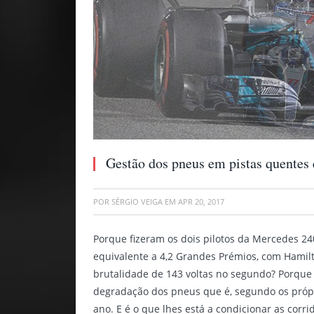
Gestão dos pneus em pistas quentes
POR
SÉRGIO VEIGA
EM
APR 20, 2017
Porque fizeram os dois pilotos da Mercedes 240
equivalente a 4,2 Grandes Prémios, com Hamil
brutalidade de 143 voltas no segundo? Porqu
degradação dos pneus que é, segundo os própr
ano. E é o que lhes está a condicionar as corri