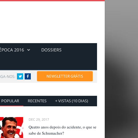
ÉPOCA 2016
DOSSIERS
NEWSLETTER GRÁTIS
IGA-NOS:
Twitter
Facebook
POPULAR
RECENTES
+ VISTAS (10 DIAS)
DEC 29, 2017
Quatro anos depois do acidente, o que se
sabe de Schumacher?