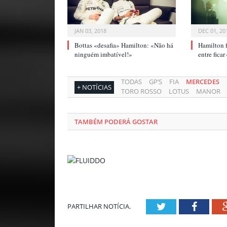
JAN 03, 2018
DEC 01, 20
Bottas «desafia» Hamilton: «Não há
Hamilton f
ninguém imbatível!»
entre fica
TODAS
GP’S
FIA
MERCEDES
+ NOTÍCIAS
TORO ROSSO
LOTUS
MANOR
TAMBÉM PODERÁ GOSTAR
Twitter
Facebo
PARTILHAR NOTÍCIA.