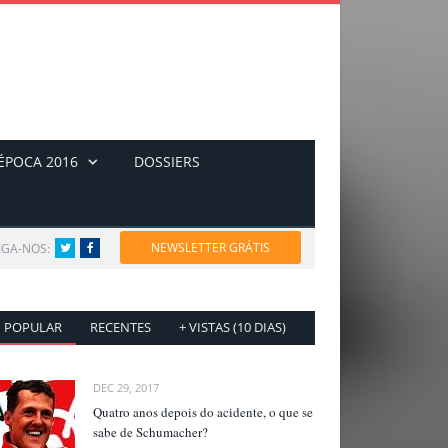
ÉPOCA 2016
DOSSIERS
NEWSLETTER GRÁTIS
IGA-NOS:
Twitter
Facebook
POPULAR
RECENTES
+ VISTAS (10 DIAS)
DEC 29, 2017
Quatro anos depois do acidente, o que se
sabe de Schumacher?