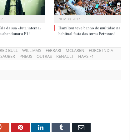
17
NOV 30, 2017
ala da sua «luta interna»
Hamilton teve banho de multidão na
r e abandonar a F1!
habitual festa das torres Petronas!
RED BULL
WILLIAMS
FERRARI
MCLAREN
FORCE INDIA
SAUBER
PNEUS
OUTRAS
RENAULT
HAAS F1
ok
Google+
Pinterest
LinkedIn
Tumblr
Email