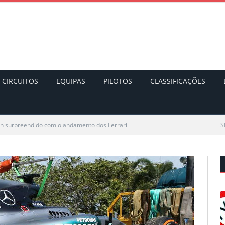
CIRCUITOS
EQUIPAS
PILOTOS
CLASSIFICAÇÕES
n surpreendido com o andamento dos Ferrari
S