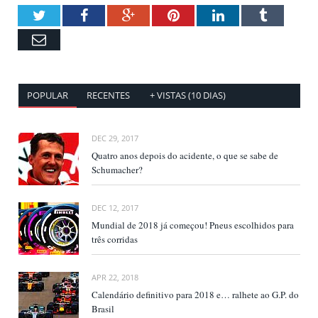
Twitter
Facebook
Google+
Pinterest
LinkedIn
Tumblr
Email
POPULAR
RECENTES
+ VISTAS (10 DIAS)
DEC 29, 2017
Quatro anos depois do acidente, o que se sabe de
Schumacher?
DEC 12, 2017
Mundial de 2018 já começou! Pneus escolhidos para
três corridas
APR 22, 2018
Calendário definitivo para 2018 e… ralhete ao G.P. do
Brasil