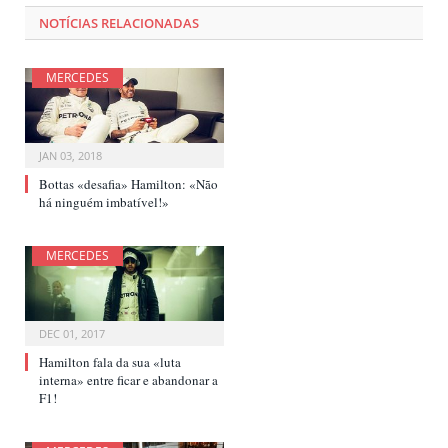
NOTÍCIAS RELACIONADAS
MERCEDES
JAN 03, 2018
Bottas «desafia» Hamilton: «Não
há ninguém imbatível!»
MERCEDES
DEC 01, 2017
Hamilton fala da sua «luta
interna» entre ficar e abandonar a
F1!