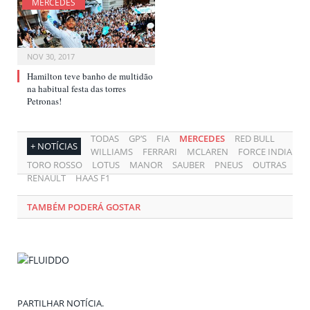
MERCEDES
NOV 30, 2017
Hamilton teve banho de multidão
na habitual festa das torres
Petronas!
TODAS
GP’S
FIA
MERCEDES
RED BULL
+ NOTÍCIAS
WILLIAMS
FERRARI
MCLAREN
FORCE INDIA
TORO ROSSO
LOTUS
MANOR
SAUBER
PNEUS
OUTRAS
RENAULT
HAAS F1
TAMBÉM PODERÁ GOSTAR
PARTILHAR NOTÍCIA.