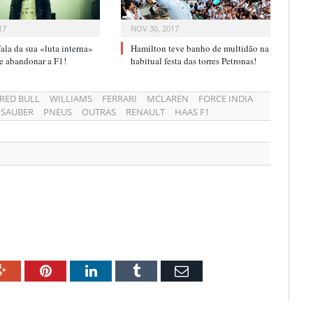
17
NOV 30, 2017
ala da sua «luta interna»
Hamilton teve banho de multidão na
r e abandonar a F1!
habitual festa das torres Petronas!
RED BULL
WILLIAMS
FERRARI
MCLAREN
FORCE INDIA
SAUBER
PNEUS
OUTRAS
RENAULT
HAAS F1
ok
Google+
Pinterest
LinkedIn
Tumblr
Email