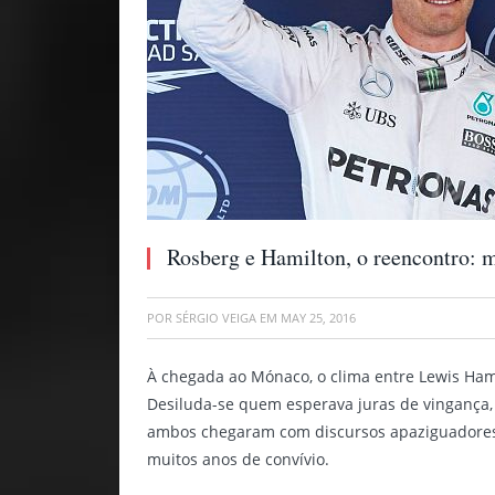
Rosberg e Hamilton, o reencontro: m
POR
SÉRGIO VEIGA
EM
MAY 25, 2016
À chegada ao Mónaco, o clima entre Lewis Hami
Desiluda-se quem esperava juras de vingança, p
ambos chegaram com discursos apaziguadores
muitos anos de convívio.