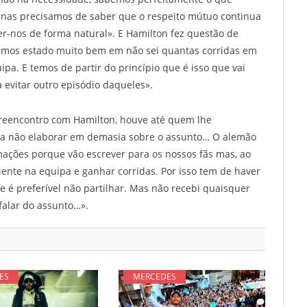
penas precisamos de saber que o respeito mútuo continua
er-nos de forma natural». E Hamilton fez questão de
emos estado muito bem em não sei quantas corridas em
ipa. E temos de partir do princípio que é isso que vai
 evitar outro episódio daqueles».
o reencontro com Hamilton, houve até quem lhe
ara não elaborar em demasia sobre o assunto… O alemão
ações porque vão escrever para os nossos fãs mas, ao
e na equipa e ganhar corridas. Por isso tem de haver
 é preferível não partilhar. Mas não recebi quaisquer
falar do assunto…».
ES
MERCEDES