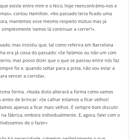
que existe entre mim e o Nico, hoje reencontrámo-nos e
mas», contou Hamilton. «No passado teria ficado uma
Agora, mantemos esse mesmo respeito mútuo mas já
simplesmente ‘vamos lá continuar a correr’!».
ado, mas insistiu que, tal como referira em Barcelona
anha era já coisa do passado: «Se falámos ou não um com
nterno, mas posso dizer que o que se passou entre nós faz
mpre foi e, quando voltar para a pista, não vou estar a
ra vencer a corrida».
esma forma. «Nada disto alterará a forma como vamos
 antes de brincar: «Se calhar estamos a ficar velhos!
tamos apenas a ficar mais velhos. É sempre bom discutir
 na fábrica, embora individualmente. E, agora, falei com o
tivéssemos de o fazer»
 não há necessidade, sabemos perfeitamente o que