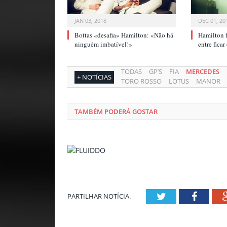
JAN 03, 2018
DEC 01, 20
Bottas «desafia» Hamilton: «Não há
Hamilton f
ninguém imbatível!»
entre fica
TODAS
GP’S
FIA
MERCEDES
+ NOTÍCIAS
TORO ROSSO
LOTUS
MANOR
TAMBÉM PODERÁ GOSTAR
Twitter
Facebo
PARTILHAR NOTÍCIA.