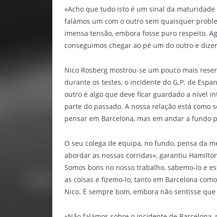
«Acho que tudo isto é um sinal da maturidade 
falámos um com o outro sem quaisquer proble
imensa tensão, embora fosse puro respeito. 
conseguimos chegar ao pé um do outro e dizer 
Nico Rosberg mostrou-se um pouco mais reserv
durante os testes, o incidente do G.P. de Esp
outro é algo que deve ficar guardado a nível i
parte do passado. A nossa relação está como se
pensar em Barcelona, mas em andar a fundo pa
O seu colega de equipa, no fundo, pensa da m
abordar as nossas corridas», garantiu Hamilton
Somos bons no nosso trabalho, sabemo-lo e es
as coisas e fizemo-lo, tanto em Barcelona como
Nico. É sempre bom, embora não sentisse que 
«Não falámos sobre o incidente de Barcelona,