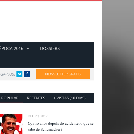
ÉPOCA 2016
DOSSIERS
NEWSLETTER GRÁTIS
IGA-NOS:
Twitter
Facebook
POPULAR
RECENTES
+ VISTAS (10 DIAS)
DEC 29, 2017
Quatro anos depois do acidente, o que se
sabe de Schumacher?