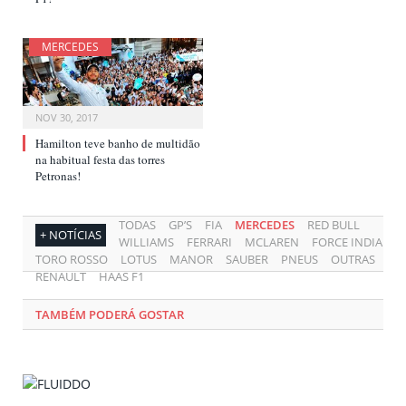
MERCEDES
NOV 30, 2017
Hamilton teve banho de multidão
na habitual festa das torres
Petronas!
TODAS
GP’S
FIA
MERCEDES
RED BULL
+ NOTÍCIAS
WILLIAMS
FERRARI
MCLAREN
FORCE INDIA
TORO ROSSO
LOTUS
MANOR
SAUBER
PNEUS
OUTRAS
RENAULT
HAAS F1
TAMBÉM PODERÁ GOSTAR