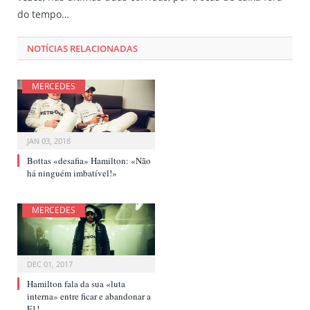
do tempo…
NOTÍCIAS RELACIONADAS
MERCEDES
JAN 03, 2018
Bottas «desafia» Hamilton: «Não
há ninguém imbatível!»
MERCEDES
DEC 01, 2017
Hamilton fala da sua «luta
interna» entre ficar e abandonar a
F1!