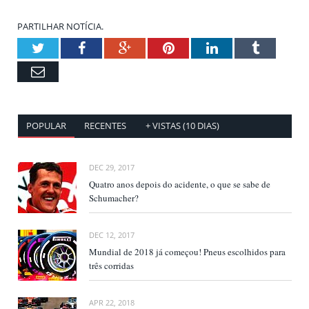
PARTILHAR NOTÍCIA.
Twitter
Facebook
Google+
Pinterest
LinkedIn
Tumblr
Email
POPULAR
RECENTES
+ VISTAS (10 DIAS)
DEC 29, 2017
Quatro anos depois do acidente, o que se sabe de
Schumacher?
DEC 12, 2017
Mundial de 2018 já começou! Pneus escolhidos para
três corridas
APR 22, 2018