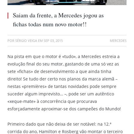
Saiam da frente, a Mercedes jogou as
fichas todas num novo motor!!
POR
SÉRGIO VEIGA
EM
SEP 03, 2015
MERCEDES
Na pista em que o motor é «tudo», a Mercedes estreia a
evolução final do seu motor, gastando de uma só vez as
sete «fichas» de desenvolvimento a que ainda tinha
direito! Se tudo der certo nos planos da marca alemã –
nestas «premières» de tantas novidades pode sempre
suceder algum imprevisto… –, pode ser um autêntico
«xeque-mate» à concorrência que procurava
esforçadamente aproximar-se dos campeões do Mundo!
Primeiro dado que não deixa de ser notável: na 12.ª
corrida do ano, Hamilton e Rosberg vão montar o terceiro