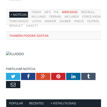
TODAS
GP’S
FIA
MERCEDES
RED BULL
+ NOTÍCIAS
WILLIAMS
FERRARI
MCLAREN
FORCE INDIA
TORO ROSSO
LOTUS
MANOR
SAUBER
PNEUS
OUTRAS
RENAULT
HAAS F1
TAMBÉM PODERÁ GOSTAR
PARTILHAR NOTÍCIA.
Twitter
Facebook
Google+
Pinterest
LinkedIn
Tumblr
Email
POPULAR
RECENTES
+ VISTAS (10 DIAS)