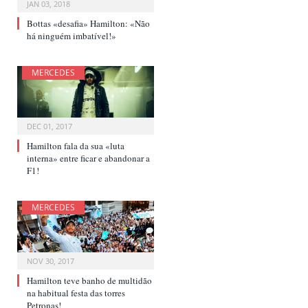
JAN 03, 2018
Bottas «desafia» Hamilton: «Não
há ninguém imbatível!»
MERCEDES
DEC 01, 2017
Hamilton fala da sua «luta
interna» entre ficar e abandonar a
F1!
MERCEDES
NOV 30, 2017
Hamilton teve banho de multidão
na habitual festa das torres
Petronas!