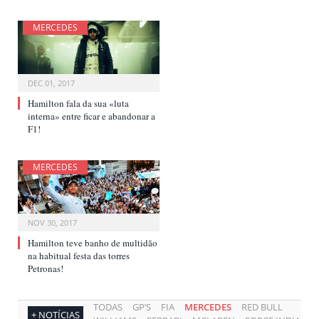
MERCEDES
DEC 01, 2017
Hamilton fala da sua «luta
interna» entre ficar e abandonar a
F1!
MERCEDES
NOV 30, 2017
Hamilton teve banho de multidão
na habitual festa das torres
Petronas!
TODAS
GP’S
FIA
MERCEDES
RED BULL
+ NOTÍCIAS