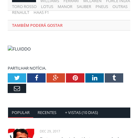
WILLIAMS
FERRARI
MCLAREN
FORCE INDIA
TORO ROSSO
LOTUS
MANOR
SAUBER
PNEUS
OUTRAS
RENAULT
HAAS F1
TAMBÉM PODERÁ GOSTAR
PARTILHAR NOTÍCIA.
Twitter
Facebook
Google+
Pinterest
LinkedIn
Tumblr
Email
POPULAR
RECENTES
+ VISTAS (10 DIAS)
DEC 29, 2017