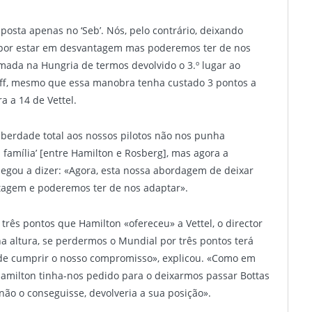
 aposta apenas no ‘Seb’. Nós, pelo contrário, deixando
s por estar em desvantagem mas poderemos ter de nos
ada na Hungria de termos devolvido o 3.º lugar ao
olff, mesmo que essa manobra tenha custado 3 pontos a
a a 14 de Vettel.
 liberdade total aos nossos pilotos não nos punha
 família’ [entre Hamilton e Rosberg], mas agora a
hegou a dizer: «Agora, esta nossa abordagem de deixar
tagem e poderemos ter de nos adaptar».
três pontos que Hamilton «ofereceu» a Vettel, o director
a altura, se perdermos o Mundial por três pontos terá
de cumprir o nosso compromisso», explicou. «Como em
 Hamilton tinha-nos pedido para o deixarmos passar Bottas
 não o conseguisse, devolveria a sua posição».