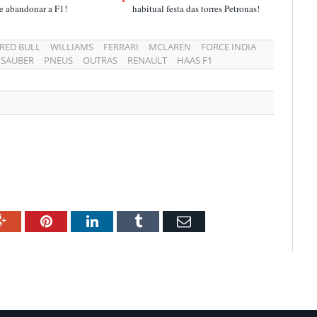
r e abandonar a F1!
habitual festa das torres Petronas!
RED BULL
WILLIAMS
FERRARI
MCLAREN
FORCE INDIA
SAUBER
PNEUS
OUTRAS
RENAULT
HAAS F1
ok
Google+
Pinterest
LinkedIn
Tumblr
Email