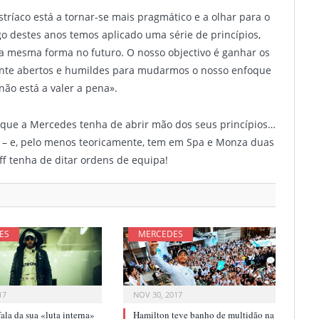
ustríaco está a tornar-se mais pragmático e a olhar para o
o destes anos temos aplicado uma série de princípios,
da mesma forma no futuro. O nosso objectivo é ganhar os
ente abertos e humildes para mudarmos o nosso enfoque
não está a valer a pena».
r que a Mercedes tenha de abrir mão dos seus princípios…
s – e, pelo menos teoricamente, tem em Spa e Monza duas
lff tenha de ditar ordens de equipa!
ES
MERCEDES
17
NOV 30, 2017
ala da sua «luta interna»
Hamilton teve banho de multidão na