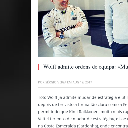
Wolff admite ordens de equipa: «Mud
POR
SÉRGIO VEIGA
EM
AUG 19, 2017
Toto Wolff já admite mudar de estratégia e uti
depois de ter visto a forma tão clara como a F
permitindo que Kimi Raikkonen, muito mais ráp
Vettel teremos de mudar de estratégia», disse
na Costa Esmeralda (Sardenha), onde encontra 