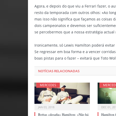
Agora, e depois do que viu a Ferrari fazer, o a
resto da temporada com outros olhos: «Ao long
mas isso não significa que façamos as coisas 
dois campeonatos e devemos ser suficientem
se percebermos que a nossa estratégia actual 
Ironicamente, só Lewis Hamilton poderá evita
Se regressar em boa forma e a vencer corrida
boas pistas para o fazer – evitará que Toto Wo
NOTÍCIAS RELACIONADAS
MERCEDES
MERCED
JAN 03, 2018
DEC 01, 20
Bottas «desafia» Hamilton: «Não há
Hamilton f