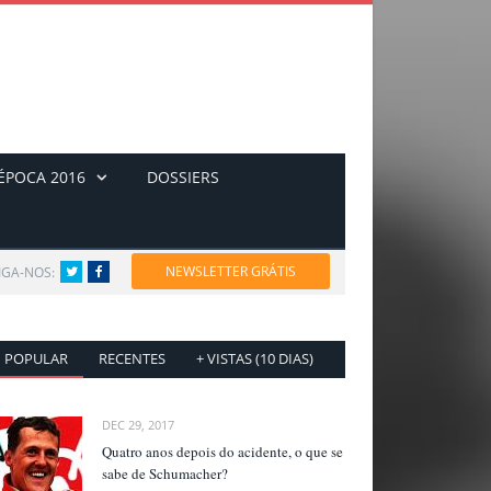
ÉPOCA 2016
DOSSIERS
NEWSLETTER GRÁTIS
IGA-NOS:
Twitter
Facebook
POPULAR
RECENTES
+ VISTAS (10 DIAS)
DEC 29, 2017
Quatro anos depois do acidente, o que se
sabe de Schumacher?