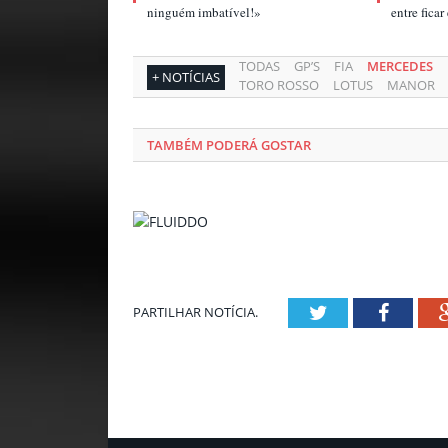
ninguém imbatível!»
entre fica
TODAS
GP’S
FIA
MERCEDES
+ NOTÍCIAS
TORO ROSSO
LOTUS
MANOR
TAMBÉM PODERÁ GOSTAR
Twitter
Facebo
PARTILHAR NOTÍCIA.