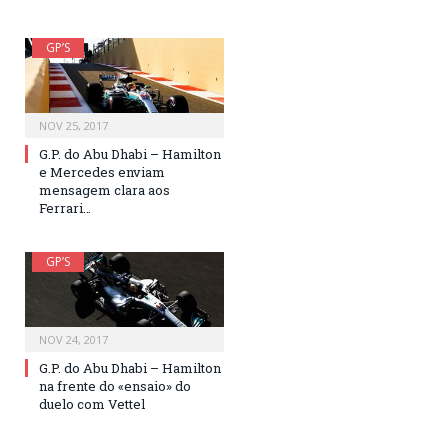
GP’S
NOV 25, 2017
G.P. do Abu Dhabi – Hamilton
e Mercedes enviam
mensagem clara aos
Ferrari…
GP’S
NOV 24, 2017
G.P. do Abu Dhabi – Hamilton
na frente do «ensaio» do
duelo com Vettel