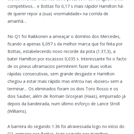
competitivos… e Bottas foi 0,17 s mais rápido! Hamilton há-
de querer repor a (sua) «normalidade» na corrida de
amanhã…
No Q1 foi Raikkonen a ameaçar o domínio dos Mercedes,
ficando a apenas 0,097 s da melhor marca que foi feita por
Bottas, estabelecendo novo recorde da pista (1.37,3), a
bater Hamilton por escassos 0,035 s. Interessante foi o facto
de os pneus ultramacios permitirem fazer duas voltas
rápidas consecutivas, sem grande desgaste e Hamilton
chegou a estar mais rápido mas entrou nas «boxes» sem a
terminar… Os eliminados foram os dois Toro Rosso e os
dois Sauber, além de Romain Grosjean (Haas), empurrado já
depois da bandeirada, num último esforço de Lance Stroll
(Williams).
A barreira do segundo 1.36 foi atravessada logo no início do
Q2, primeiro por Bottas, logo seguido por Hamilton