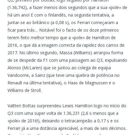
(1.36,742), a fazer menos dois segundos que a sua «pole» de
há um ano! E com o finlandês, na segunda tentativa, a
juntar-se ao britânico (a 0,08 s), os Ferrari começaram a
ficar para trás… Notável foi o facto de os doze primeiros
terem feito melhor tempo que a «pole» de Hamilton de
2016, o que dá a imagem correcta da rapidez dos carros de
2017. No último segundo, Massa (Williams) arranjou forma
de se despedir da F1 com uma passagem ao Q3, expulsando
Alonso (McLaren) que se juntou ao colega de equipa
Vandoorne, a Sainz (que teve uma quebra de potência no
Renault na última tentativa), o Haas de Magnussen e o
Williams de Stroll.
Valtteri Bottas surpreendeu Lewis Hamilton logo no início do
Q3 com uma super volta de 1.36,231 (2,6 s menos que a
«pole» de 2016!), deixando o tetracampeão a 0,17 s e os
Ferrari já a uma distância apreciável, a mais de seis décimos.