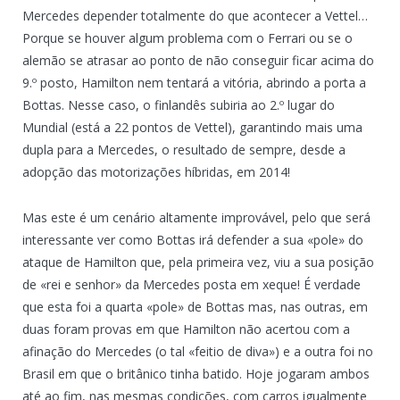
Mercedes depender totalmente do que acontecer a Vettel…
Porque se houver algum problema com o Ferrari ou se o
alemão se atrasar ao ponto de não conseguir ficar acima do
9.º posto, Hamilton nem tentará a vitória, abrindo a porta a
Bottas. Nesse caso, o finlandês subiria ao 2.º lugar do
Mundial (está a 22 pontos de Vettel), garantindo mais uma
dupla para a Mercedes, o resultado de sempre, desde a
adopção das motorizações híbridas, em 2014!
Mas este é um cenário altamente improvável, pelo que será
interessante ver como Bottas irá defender a sua «pole» do
ataque de Hamilton que, pela primeira vez, viu a sua posição
de «rei e senhor» da Mercedes posta em xeque! É verdade
que esta foi a quarta «pole» de Bottas mas, nas outras, em
duas foram provas em que Hamilton não acertou com a
afinação do Mercedes (o tal «feitio de diva») e a outra foi no
Brasil em que o britânico tinha batido. Hoje jogaram ambos
até ao fim, nas mesmas condições, com carros igualmente