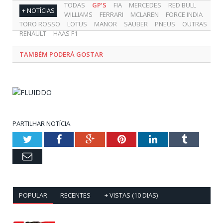
TODAS
GP’S
FIA
MERCEDES
RED BULL
+ NOTÍCIAS
WILLIAMS
FERRARI
MCLAREN
FORCE INDIA
TORO ROSSO
LOTUS
MANOR
SAUBER
PNEUS
OUTRAS
RENAULT
HAAS F1
TAMBÉM PODERÁ GOSTAR
PARTILHAR NOTÍCIA.
Twitter
Facebook
Google+
Pinterest
LinkedIn
Tumblr
Email
POPULAR
RECENTES
+ VISTAS (10 DIAS)