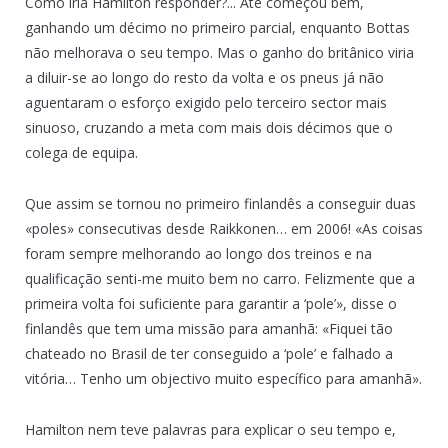
Como iria Hamilton responder?... Até começou bem,
ganhando um décimo no primeiro parcial, enquanto Bottas
não melhorava o seu tempo. Mas o ganho do britânico viria
a diluir-se ao longo do resto da volta e os pneus já não
aguentaram o esforço exigido pelo terceiro sector mais
sinuoso, cruzando a meta com mais dois décimos que o
colega de equipa.
Que assim se tornou no primeiro finlandês a conseguir duas
«poles» consecutivas desde Raikkonen… em 2006! «As coisas
foram sempre melhorando ao longo dos treinos e na
qualificação senti-me muito bem no carro. Felizmente que a
primeira volta foi suficiente para garantir a ‘pole’», disse o
finlandês que tem uma missão para amanhã: «Fiquei tão
chateado no Brasil de ter conseguido a ‘pole’ e falhado a
vitória… Tenho um objectivo muito específico para amanhã».
Hamilton nem teve palavras para explicar o seu tempo e,