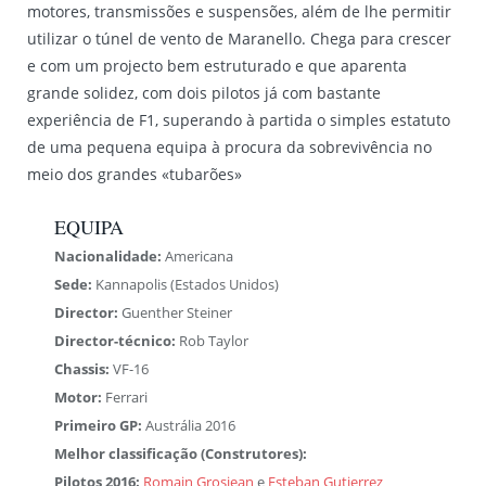
motores, transmissões e suspensões, além de lhe permitir
utilizar o túnel de vento de Maranello. Chega para crescer
e com um projecto bem estruturado e que aparenta
grande solidez, com dois pilotos já com bastante
experiência de F1, superando à partida o simples estatuto
de uma pequena equipa à procura da sobrevivência no
meio dos grandes «tubarões»
EQUIPA
Nacionalidade:
Americana
Sede:
Kannapolis (Estados Unidos)
Director:
Guenther Steiner
Director-técnico:
Rob Taylor
Chassis:
VF-16
Motor:
Ferrari
Primeiro GP:
Austrália 2016
Melhor classificação (Construtores):
Pilotos 2016:
Romain Grosjean
e
Esteban Gutierrez