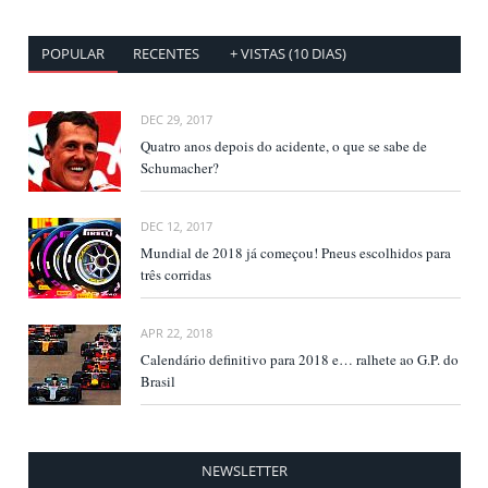
POPULAR
RECENTES
+ VISTAS (10 DIAS)
DEC 29, 2017
Quatro anos depois do acidente, o que se sabe de
Schumacher?
DEC 12, 2017
Mundial de 2018 já começou! Pneus escolhidos para
três corridas
APR 22, 2018
Calendário definitivo para 2018 e… ralhete ao G.P. do
Brasil
NEWSLETTER