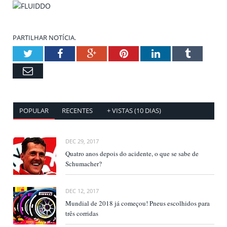
PARTILHAR NOTÍCIA.
Twitter
Facebook
Google+
Pinterest
LinkedIn
Tumblr
Email
POPULAR
RECENTES
+ VISTAS (10 DIAS)
DEC 29, 2017
Quatro anos depois do acidente, o que se sabe de
Schumacher?
DEC 12, 2017
Mundial de 2018 já começou! Pneus escolhidos para
três corridas