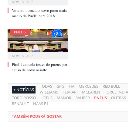
NOV 13, 2017
Vote no nome do novo pneu mais
macio da Pirelli para 2018
PNEUS
NOV 13, 2017
Pirelli cancela testes de pneus por
causa de novo assalto!
TODAS
GP’S
FIA
MERCEDES
RED BULL
+ NOTÍCIAS
WILLIAMS
FERRARI
MCLAREN
FORCE INDIA
TORO ROSSO
LOTUS
MANOR
SAUBER
PNEUS
OUTRAS
RENAULT
HAAS F1
TAMBÉM PODERÁ GOSTAR