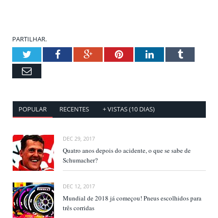
PARTILHAR.
Twitter
Facebook
Google+
Pinterest
LinkedIn
Tumblr
Email
POPULAR
RECENTES
+ VISTAS (10 DIAS)
DEC 29, 2017
Quatro anos depois do acidente, o que se sabe de
Schumacher?
DEC 12, 2017
Mundial de 2018 já começou! Pneus escolhidos para
três corridas