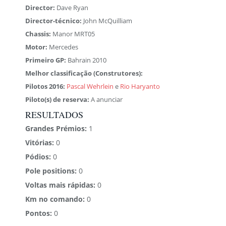
Director:
Dave Ryan
Director-técnico:
John McQuilliam
Chassis:
Manor MRT05
Motor:
Mercedes
Primeiro GP:
Bahrain 2010
Melhor classificação (Construtores):
Pilotos 2016:
Pascal Wehrlein
e
Rio Haryanto
Piloto(s) de reserva:
A anunciar
RESULTADOS
Grandes Prémios:
1
Vitórias:
0
Pódios:
0
Pole positions:
0
Voltas mais rápidas:
0
Km no comando:
0
Pontos:
0