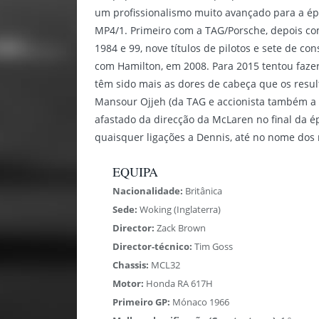
um profissionalismo muito avançado para a épo
MP4/1. Primeiro com a TAG/Porsche, depois co
1984 e 99, nove títulos de pilotos e sete de c
com Hamilton, em 2008. Para 2015 tentou faz
têm sido mais as dores de cabeça que os res
Mansour Ojjeh (da TAG e accionista também a 
afastado da direcção da McLaren no final da 
quaisquer ligações a Dennis, até no nome d
EQUIPA
Nacionalidade:
Britânica
Sede:
Woking (Inglaterra)
Director:
Zack Brown
Director-técnico:
Tim Goss
Chassis:
MCL32
Motor:
Honda RA 617H
Primeiro GP:
Mónaco 1966