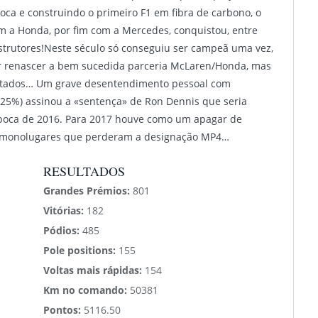
ca e construindo o primeiro F1 em fibra de carbono, o
m a Honda, por fim com a Mercedes, conquistou, entre
onstrutores!Neste século só conseguiu ser campeã uma vez,
er renascer a bem sucedida parceria McLaren/Honda, mas
ultados… Um grave desentendimento pessoal com
25%) assinou a «sentença» de Ron Dennis que seria
época de 2016. Para 2017 houve como um apagar de
os monolugares que perderam a designação MP4…
RESULTADOS
Grandes Prémios:
801
Vitórias:
182
Pódios:
485
Pole positions:
155
Voltas mais rápidas:
154
Km no comando:
50381
Pontos:
5116.50