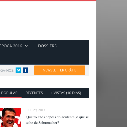
ÉPOCA 2016
DOSSIERS
NEWSLETTER GRÁTIS
IGA-NOS:
Twitter
Facebook
POPULAR
RECENTES
+ VISTAS (10 DIAS)
DEC 29, 2017
Quatro anos depois do acidente, o que se
sabe de Schumacher?