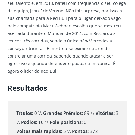
seu talento e, em 2013, bateu com frequência o seu colega
de equipa, Jean-Eric Vergne. Não foi surpresa, por isso, a
sua chamada para a Red Bull para o lugar deixado vago
pelo compatriota Mark Webber, escolha que se mostrou
acertada durante o Mundial de 2014, com Ricciardo a
vencer três corridas, sendo o único não-Mercedes a
conseguir triunfar. E mostrou-se exímio na arte de
controlar uma corrida, sabendo quando atacar e ser
agressivo e quando defender e poupar a mecânica. É
agora o líder da Red Bull.
Resultados
Títulos:
0 \\
Grandes Prémios:
89 \\
Vitórias:
3
\\
Pódios:
10 \\
Pole positions:
0
Voltas mais rápidas:
5 \\
Pontos:
372