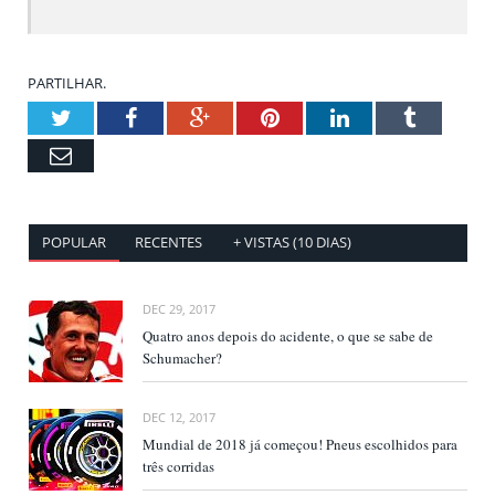
PARTILHAR.
Twitter
Facebook
Google+
Pinterest
LinkedIn
Tumblr
Email
POPULAR
RECENTES
+ VISTAS (10 DIAS)
DEC 29, 2017
Quatro anos depois do acidente, o que se sabe de
Schumacher?
DEC 12, 2017
Mundial de 2018 já começou! Pneus escolhidos para
três corridas