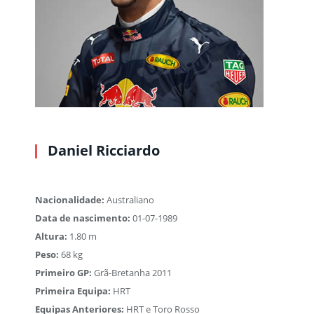
Daniel Ricciardo
Nacionalidade:
Australiano
Data de nascimento:
01-07-1989
Altura:
1.80 m
Peso:
68 kg
Primeiro GP:
Grã-Bretanha 2011
Primeira Equipa:
HRT
Equipas Anteriores:
HRT e Toro Rosso