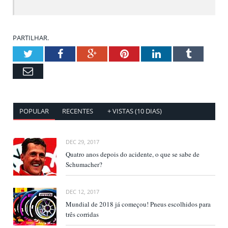
PARTILHAR.
Twitter
Facebook
Google+
Pinterest
LinkedIn
Tumblr
Email
POPULAR
RECENTES
+ VISTAS (10 DIAS)
DEC 29, 2017
Quatro anos depois do acidente, o que se sabe de
Schumacher?
DEC 12, 2017
Mundial de 2018 já começou! Pneus escolhidos para
três corridas