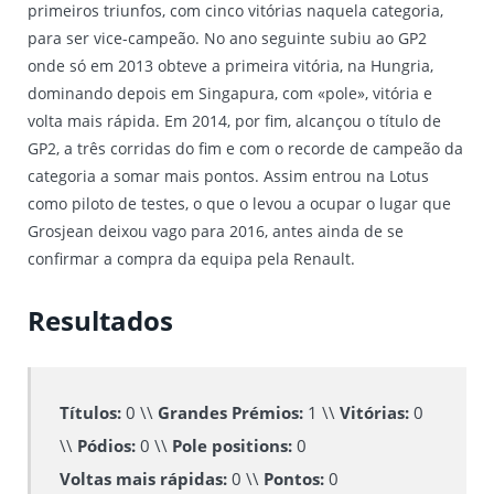
primeiros triunfos, com cinco vitórias naquela categoria,
para ser vice-campeão. No ano seguinte subiu ao GP2
onde só em 2013 obteve a primeira vitória, na Hungria,
dominando depois em Singapura, com «pole», vitória e
volta mais rápida. Em 2014, por fim, alcançou o título de
GP2, a três corridas do fim e com o recorde de campeão da
categoria a somar mais pontos. Assim entrou na Lotus
como piloto de testes, o que o levou a ocupar o lugar que
Grosjean deixou vago para 2016, antes ainda de se
confirmar a compra da equipa pela Renault.
Resultados
Títulos:
0 \\
Grandes Prémios:
1 \\
Vitórias:
0
\\
Pódios:
0 \\
Pole positions:
0
Voltas mais rápidas:
0 \\
Pontos:
0