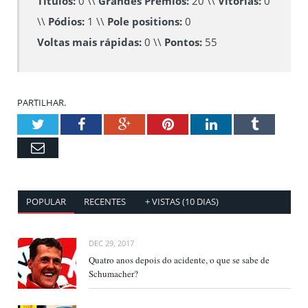
Títulos:
0 \\
Grandes Prémios:
20 \\
Vitórias:
0
\\
Pódios:
1 \\
Pole positions:
0
Voltas mais rápidas:
0 \\
Pontos:
55
PARTILHAR.
Twitter
Facebook
Google+
Pinterest
LinkedIn
Tumblr
Email
POPULAR
RECENTES
+ VISTAS (10 DIAS)
DEC 29, 2017
Quatro anos depois do acidente, o que se sabe de
Schumacher?