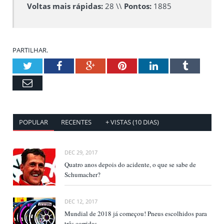
Voltas mais rápidas:
28 \\
Pontos:
1885
PARTILHAR.
Twitter
Facebook
Google+
Pinterest
LinkedIn
Tumblr
Email
POPULAR
RECENTES
+ VISTAS (10 DIAS)
DEC 29, 2017
Quatro anos depois do acidente, o que se sabe de
Schumacher?
DEC 12, 2017
Mundial de 2018 já começou! Pneus escolhidos para
três corridas