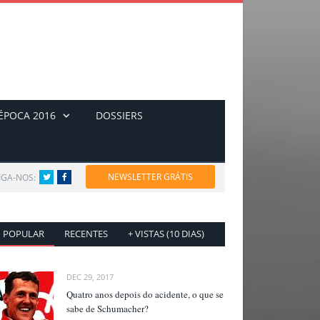
ÉPOCA 2016
DOSSIERS
NEWSLETTER GRÁTIS
IGA-NOS:
Twitter
Facebook
POPULAR
RECENTES
+ VISTAS (10 DIAS)
DEC 29, 2017
Quatro anos depois do acidente, o que se
sabe de Schumacher?