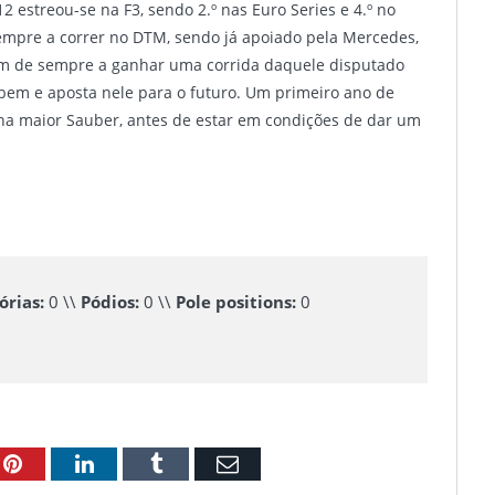
estreou-se na F3, sendo 2.º nas Euro Series e 4.º no
sempre a correr no DTM, sendo já apoiado pela Mercedes,
vem de sempre a ganhar uma corrida daquele disputado
em e aposta nele para o futuro. Um primeiro ano de
a maior Sauber, antes de estar em condições de dar um
órias:
0 \\
Pódios:
0 \\
Pole positions:
0
le+
Pinterest
LinkedIn
Tumblr
Email