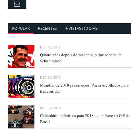
Email
POPULAR
RECENTES
+ VISTAS (10 DIAS)
DEC 29, 2017
Quatro anos depois do acidente, o que se sabe de
Schumacher?
DEC 12, 2017
Mundial de 2018 já começou! Pneus escolhidos para
três corridas
APR 22, 2018
Calendário definitivo para 2018 e… ralhete ao G.P. do
Brasil