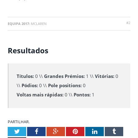
#2
EQUIPA 2017:
MCLAREN
Resultados
Títulos:
0 \\
Grandes Prémios:
1 \\
Vitórias:
0
\\
Pódios:
0 \\
Pole positions:
0
Voltas mais rápidas:
0 \\
Pontos:
1
PARTILHAR.
Twitter
Facebook
Google+
Pinterest
LinkedIn
Tumblr