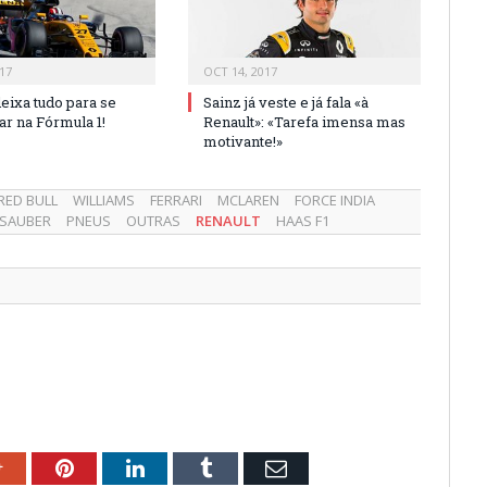
17
OCT 14, 2017
eixa tudo para se
Sainz já veste e já fala «à
ar na Fórmula 1!
Renault»: «Tarefa imensa mas
motivante!»
RED BULL
WILLIAMS
FERRARI
MCLAREN
FORCE INDIA
SAUBER
PNEUS
OUTRAS
RENAULT
HAAS F1
ok
Google+
Pinterest
LinkedIn
Tumblr
Email