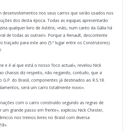
rem desenvolvimentos nos seus carros que serão usados nos
uções dos desta época. Todas as equipas apresentarão
ria qualquer livro de Astérix, «não, num canto da Gália há
eral de todas as outras!». Porque a Renault, descontente
 traçado para este ano (5.º lugar entre os Construtores)
!
 e é aí que está o nosso foco actual», revelou Nick
 ao chassis diz respeito, não negando, contudo, que a
o G.P. do Brasil, componentes já destinados ao R.S.18.
ulamentos, será um carro totalmente novo».
nações com o carro construído segundo as regras de
r um grande passo em frente», explicou Nick Chester,
micos nos treinos livres no Brasil com diversa
18».