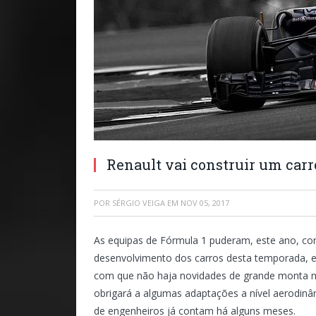
Renault vai construir um carr
POR
SÉRGIO VEIGA
EM
NOV 05, 2017
As equipas de Fórmula 1 puderam, este ano, con
desenvolvimento dos carros desta temporada, e
com que não haja novidades de grande monta no
obrigará a algumas adaptações a nível aerodinâ
de engenheiros já contam há alguns meses.