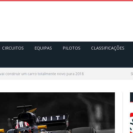
CIRCUITOS
EQUIPAS
PILOTOS
CLASSIFICAÇÕES
 vai construir um carro totalmente novo para 2018
S