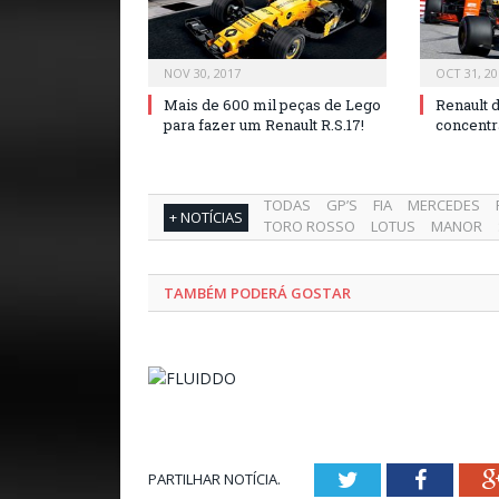
NOV 30, 2017
OCT 31, 20
Mais de 600 mil peças de Lego
Renault d
para fazer um Renault R.S.17!
concentr
TODAS
GP’S
FIA
MERCEDES
+ NOTÍCIAS
TORO ROSSO
LOTUS
MANOR
TAMBÉM PODERÁ GOSTAR
Twitter
Facebo
PARTILHAR NOTÍCIA.