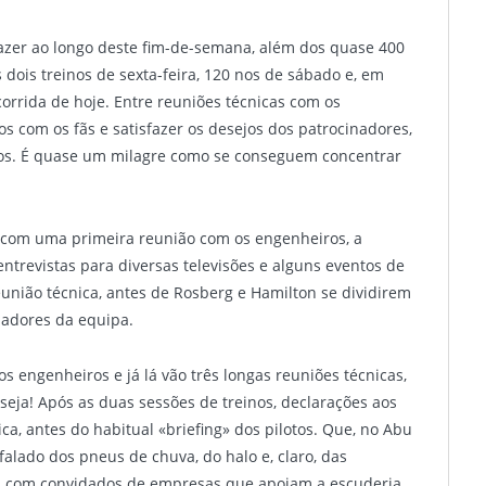
fazer ao longo deste fim-de-semana, além dos quase 400
dois treinos de sexta-feira, 120 nos de sábado e, em
orrida de hoje. Entre reuniões técnicas com os
s com os fãs e satisfazer os desejos dos patrocinadores,
tos. É quase um milagre como se conseguem concentrar
 com uma primeira reunião com os engenheiros, a
ntrevistas para diversas televisões e alguns eventos de
eunião técnica, antes de Rosberg e Hamilton se dividirem
nadores da equipa.
s engenheiros e já lá vão três longas reuniões técnicas,
eja! Após as duas sessões de treinos, declarações aos
a, antes do habitual «briefing» dos pilotos. Que, no Abu
falado dos pneus de chuva, do halo e, claro, das
s com convidados de empresas que apoiam a escuderia