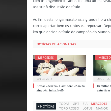
com os engenheiros, antes de uma última visit
assistir à discussão do título.
Ao fim desta longa maratona, a grande hora ch
carro, apertar bem os cintos e… repousar. Depo
km que decide o título de campeão do Mundo 
NOTÍCIAS RELACIONADAS
MERCEDES
MERCED
JAN 03, 2018
DEC 01, 20
Bottas «desafia» Hamilton: «Não há
Hamilton f
ninguém imbatível!»
entre fica
TODAS
GP’S
FIA
MERCEDES
+ NOTÍCIAS
TORO ROSSO
LOTUS
MANOR