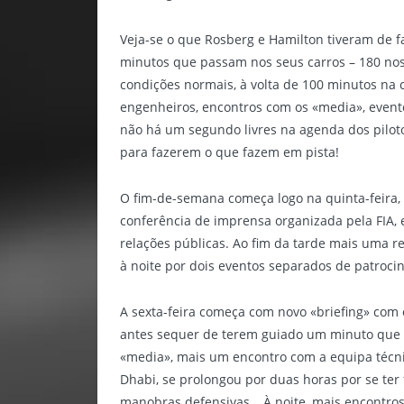
Veja-se o que Rosberg e Hamilton tiveram de 
minutos que passam nos seus carros – 180 nos 
condições normais, à volta de 100 minutos na c
engenheiros, encontros com os «media», evento
não há um segundo livres na agenda dos pilo
para fazerem o que fazem em pista!
O fim-de-semana começa logo na quinta-feira,
conferência de imprensa organizada pela FIA, e
relações públicas. Ao fim da tarde mais uma r
à noite por dois eventos separados de patroci
A sexta-feira começa com novo «briefing» com o
antes sequer de terem guiado um minuto que s
«media», mais um encontro com a equipa técnic
Dhabi, se prolongou por duas horas por se ter 
manobras defensivas… À noite, mais encontro