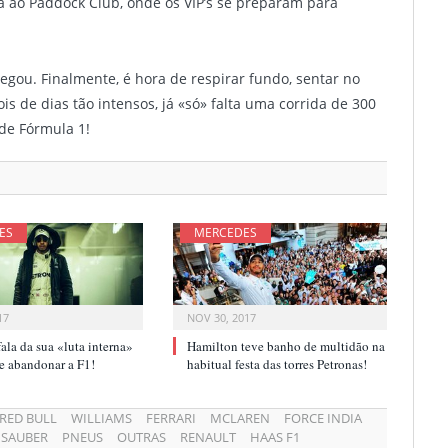
a ao Paddock Club, onde os VIP’s se preparam para
egou. Finalmente, é hora de respirar fundo, sentar no
is de dias tão intensos, já «só» falta uma corrida de 300
de Fórmula 1!
ES
MERCEDES
17
NOV 30, 2017
ala da sua «luta interna»
Hamilton teve banho de multidão na
r e abandonar a F1!
habitual festa das torres Petronas!
RED BULL
WILLIAMS
FERRARI
MCLAREN
FORCE INDIA
SAUBER
PNEUS
OUTRAS
RENAULT
HAAS F1