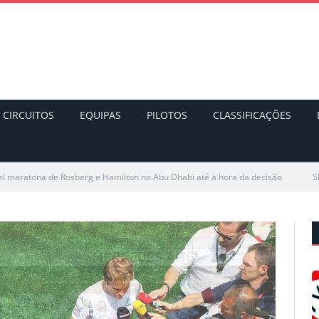
CIRCUITOS
EQUIPAS
PILOTOS
CLASSIFICAÇÕES
vel maratona de Rosberg e Hamilton no Abu Dhabi até à hora da decisão
S