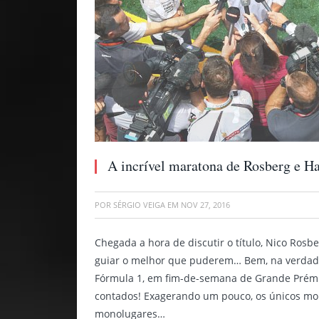
A incrível maratona de Rosberg e H
POR
SÉRGIO VEIGA
EM
NOV 27, 2016
Chegada a hora de discutir o título, Nico Rosb
guiar o melhor que puderem… Bem, na verdade 
Fórmula 1, em fim-de-semana de Grande Prémi
contados! Exagerando um pouco, os únicos mo
monolugares…