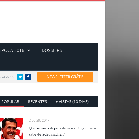
ÉPOCA 2016
DOSSIERS
NEWSLETTER GRÁTIS
IGA-NOS:
Twitter
Facebook
POPULAR
RECENTES
+ VISTAS (10 DIAS)
DEC 29, 2017
Quatro anos depois do acidente, o que se
sabe de Schumacher?