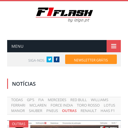
MENU
Twitter
Facebook
NEWSLETTER GRÁTIS
SIGA-NOS:
NOTÍCIAS
TODAS
GP’S
FIA
MERCEDES
RED BULL
WILLIAMS
FERRARI
MCLAREN
FORCE INDIA
TORO ROSSO
LOTUS
MANOR
SAUBER
PNEUS
OUTRAS
RENAULT
HAAS F1
OUTRAS