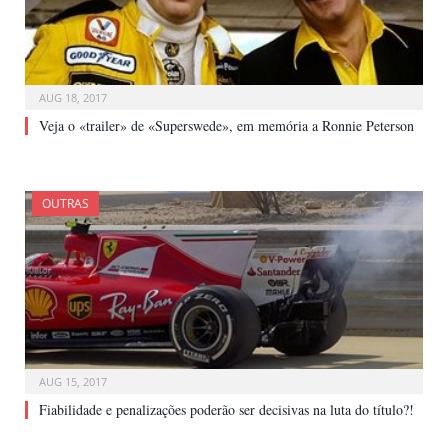
AUG 18, 2017
Veja o «trailer» de «Superswede», em memória a Ronnie Peterson
OUTRAS
AUG 15, 2017
Fiabilidade e penalizações poderão ser decisivas na luta do título?!