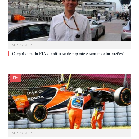
SEP 26, 2017
O «polícia» da FIA demitiu-se de repente e sem apontar razões!
FIA
SEP 23, 2017