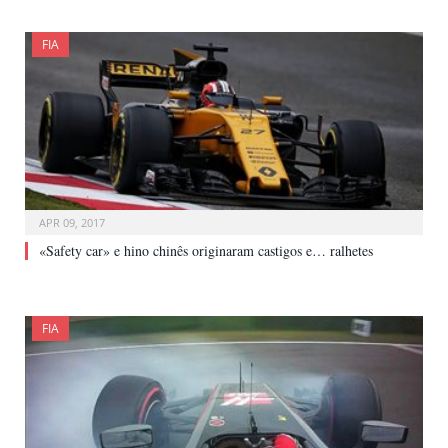
FIA
APR 09, 2017
«Safety car» e hino chinês originaram castigos e… ralhetes
FIA