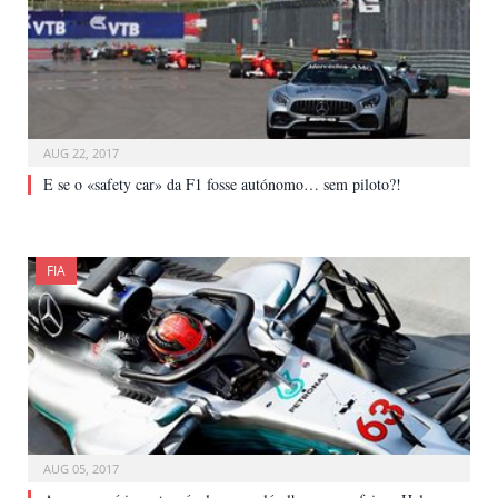
AUG 22, 2017
E se o «safety car» da F1 fosse autónomo… sem piloto?!
FIA
AUG 05, 2017