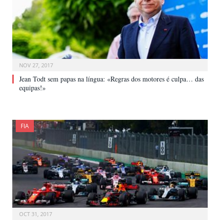
NOV 27, 2017
Jean Todt sem papas na língua: «Regras dos motores é culpa… das
equipas!»
FIA
OCT 31, 2017