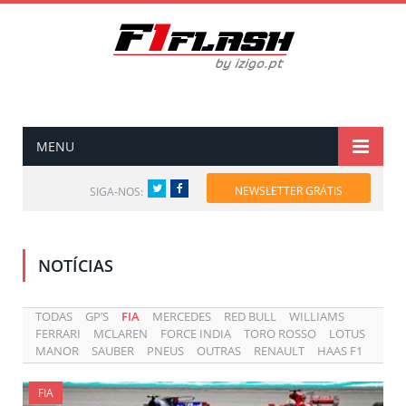
MENU
Twitter
Facebook
NEWSLETTER GRÁTIS
SIGA-NOS:
NOTÍCIAS
TODAS
GP’S
FIA
MERCEDES
RED BULL
WILLIAMS
FERRARI
MCLAREN
FORCE INDIA
TORO ROSSO
LOTUS
MANOR
SAUBER
PNEUS
OUTRAS
RENAULT
HAAS F1
FIA