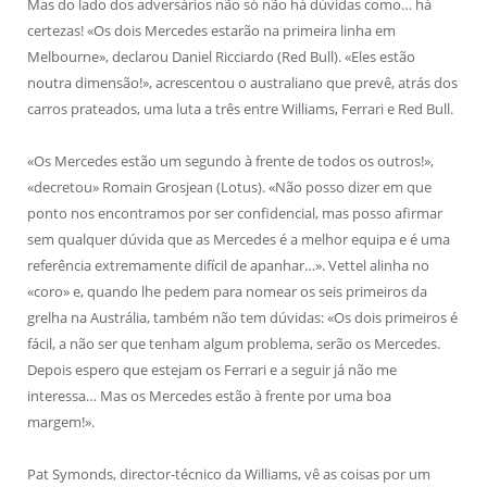
Mas do lado dos adversários não só não há dúvidas como… há
certezas! «Os dois Mercedes estarão na primeira linha em
Melbourne», declarou Daniel Ricciardo (Red Bull). «Eles estão
noutra dimensão!», acrescentou o australiano que prevê, atrás dos
carros prateados, uma luta a três entre Williams, Ferrari e Red Bull.
«Os Mercedes estão um segundo à frente de todos os outros!»,
«decretou» Romain Grosjean (Lotus). «Não posso dizer em que
ponto nos encontramos por ser confidencial, mas posso afirmar
sem qualquer dúvida que as Mercedes é a melhor equipa e é uma
referência extremamente difícil de apanhar…». Vettel alinha no
«coro» e, quando lhe pedem para nomear os seis primeiros da
grelha na Austrália, também não tem dúvidas: «Os dois primeiros é
fácil, a não ser que tenham algum problema, serão os Mercedes.
Depois espero que estejam os Ferrari e a seguir já não me
interessa… Mas os Mercedes estão à frente por uma boa
margem!».
Pat Symonds, director-técnico da Williams, vê as coisas por um