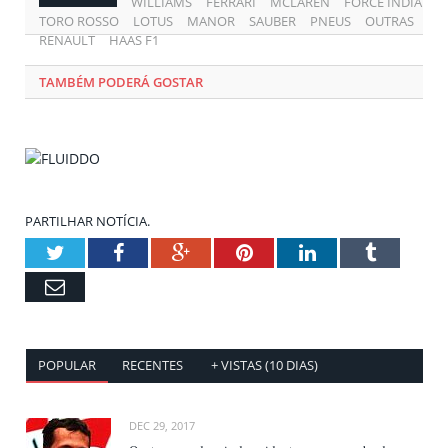
WILLIAMS
FERRARI
MCLAREN
FORCE INDIA
TORO ROSSO
LOTUS
MANOR
SAUBER
PNEUS
OUTRAS
RENAULT
HAAS F1
TAMBÉM PODERÁ GOSTAR
PARTILHAR NOTÍCIA.
Twitter
Facebook
Google+
Pinterest
LinkedIn
Tumblr
Email
POPULAR
RECENTES
+ VISTAS (10 DIAS)
DEC 29, 2017