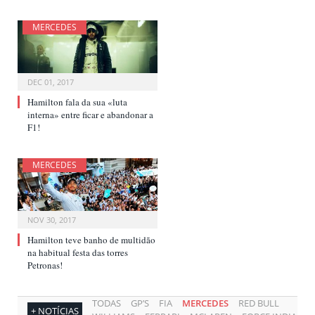
MERCEDES
DEC 01, 2017
Hamilton fala da sua «luta
interna» entre ficar e abandonar a
F1!
MERCEDES
NOV 30, 2017
Hamilton teve banho de multidão
na habitual festa das torres
Petronas!
TODAS
GP’S
FIA
MERCEDES
RED BULL
+ NOTÍCIAS