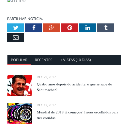
PARTILHAR NOTÍCIA.
Twitter
Facebook
Google+
Pinterest
LinkedIn
Tumblr
Email
POPULAR
RECENTES
+ VISTAS (10 DIAS)
DEC 29, 2017
Quatro anos depois do acidente, o que se sabe de
Schumacher?
DEC 12, 2017
Mundial de 2018 já começou! Pneus escolhidos para
três corridas