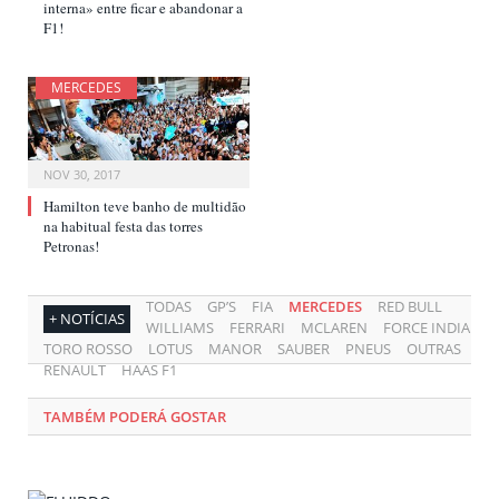
interna» entre ficar e abandonar a
F1!
MERCEDES
NOV 30, 2017
Hamilton teve banho de multidão
na habitual festa das torres
Petronas!
TODAS
GP’S
FIA
MERCEDES
RED BULL
+ NOTÍCIAS
WILLIAMS
FERRARI
MCLAREN
FORCE INDIA
TORO ROSSO
LOTUS
MANOR
SAUBER
PNEUS
OUTRAS
RENAULT
HAAS F1
TAMBÉM PODERÁ GOSTAR