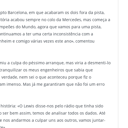
pto Barcelona, em que acabaram os dois fora da pista,
itória acabou sempre no colo da Mercedes, mas começa a
ampeões do Mundo, agora que vamos para uma pista,
Continuamos a ter uma certa inconsistência com a
heim e comigo várias vezes este ano», comentou
miu a culpa do péssimo arranque, mas viria a desmenti-lo
s tranquilizar os meus engenheiros que sabia que
 verdade, nem sei o que aconteceu porque fiz o
ram imenso. Mas já me garantiram que não foi um erro
história: «O Lewis disse-nos pelo rádio que tinha sido
ser bem assim, temos de analisar todos os dados. Até
e nos andarmos a culpar uns aos outros, vamos juntar-
te».