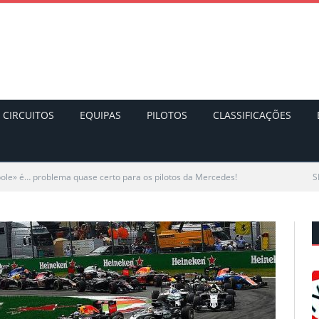
CIRCUITOS
EQUIPAS
PILOTOS
CLASSIFICAÇÕES
ole» é… problema quase certo para os pilotos da Mercedes!
S