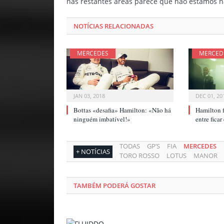
nas restantes áreas parece que não estamos na
NOTÍCIAS RELACIONADAS
MERCEDES
MERCED
JAN 03, 2018
DEC 01, 20
Bottas «desafia» Hamilton: «Não há
Hamilton f
ninguém imbatível!»
entre fica
TODAS
GP’S
FIA
MERCEDES
+ NOTÍCIAS
TORO ROSSO
LOTUS
MANOR
TAMBÉM PODERÁ GOSTAR