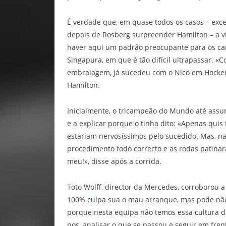
É verdade que, em quase todos os casos – exce
depois de Rosberg surpreender Hamilton – a v
haver aqui um padrão preocupante para os c
Singapura, em que é tão difícil ultrapassar. «
embraiagem, já sucedeu com o Nico em Hocken
Hamilton.
Inicialmente, o tricampeão do Mundo até assu
e a explicar porque o tinha dito: «Apenas qui
estariam nervosíssimos pelo sucedido. Mas, na
procedimento todo correcto e as rodas patina
meu!», disse após a corrida.
Toto Wolff, director da Mercedes, corroborou a 
100% culpa sua o mau arranque, mas pode não 
porque nesta equipa não temos essa cultura d
nos, analisar o que se passou e seguir em fren