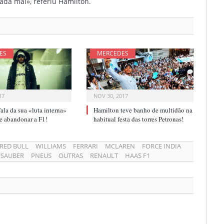
da mal», referiu Hamilton.
ES
MERCEDES
17
NOV 30, 2017
ala da sua «luta interna»
Hamilton teve banho de multidão na
r e abandonar a F1!
habitual festa das torres Petronas!
RED BULL
WILLIAMS
FERRARI
MCLAREN
FORCE INDIA
SAUBER
PNEUS
OUTRAS
RENAULT
HAAS F1