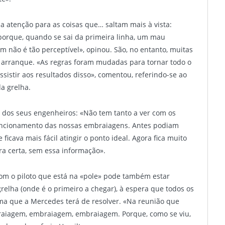
 a atenção para as coisas que… saltam mais à vista:
orque, quando se sai da primeira linha, um mau
não é tão perceptível», opinou. São, no entanto, muitas
 arranque. «As regras foram mudadas para tornar todo o
sistir aos resultados disso», comentou, referindo-se ao
da grelha.
 dos seus engenheiros: «Não tem tanto a ver com os
funcionamento das nossas embraiagens. Antes podiam
icava mais fácil atingir o ponto ideal. Agora fica muito
ra certa, sem essa informação».
om o piloto que está na «pole» pode também estar
elha (onde é o primeiro a chegar), à espera que todos os
ma que a Mercedes terá de resolver. «Na reunião que
mbraiagem, embraiagem, embraiagem. Porque, como se viu,