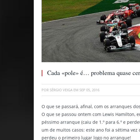
Cada «pole» é… problema quase cert
POR
SÉRGIO VEIGA
EM
SEP 05, 2016
O que se passará, afinal, com os arranques dos
O que se passou ontem com Lewis Hamilton, e
péssimo arranque (caiu de 1.º para 6.º e perdeu
um de muitos casos: este ano foi a sétima ve
perdeu o primeiro lugar logo no arranque!