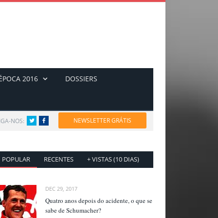
ÉPOCA 2016
DOSSIERS
NEWSLETTER GRÁTIS
IGA-NOS:
Twitter
Facebook
POPULAR
RECENTES
+ VISTAS (10 DIAS)
DEC 29, 2017
Quatro anos depois do acidente, o que se
sabe de Schumacher?