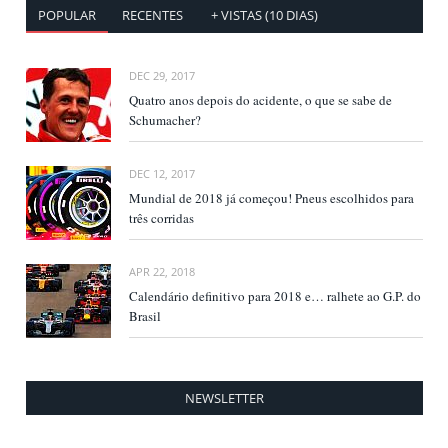
POPULAR
RECENTES
+ VISTAS (10 DIAS)
DEC 29, 2017
Quatro anos depois do acidente, o que se sabe de
Schumacher?
DEC 12, 2017
Mundial de 2018 já começou! Pneus escolhidos para
três corridas
APR 22, 2018
Calendário definitivo para 2018 e… ralhete ao G.P. do
Brasil
NEWSLETTER