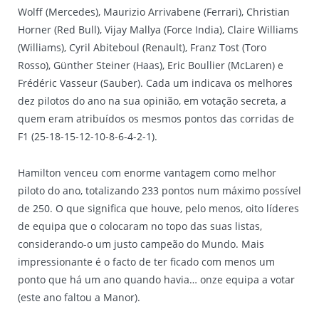
Wolff (Mercedes), Maurizio Arrivabene (Ferrari), Christian
Horner (Red Bull), Vijay Mallya (Force India), Claire Williams
(Williams), Cyril Abiteboul (Renault), Franz Tost (Toro
Rosso), Günther Steiner (Haas), Eric Boullier (McLaren) e
Frédéric Vasseur (Sauber). Cada um indicava os melhores
dez pilotos do ano na sua opinião, em votação secreta, a
quem eram atribuídos os mesmos pontos das corridas de
F1 (25-18-15-12-10-8-6-4-2-1).
Hamilton venceu com enorme vantagem como melhor
piloto do ano, totalizando 233 pontos num máximo possível
de 250. O que significa que houve, pelo menos, oito líderes
de equipa que o colocaram no topo das suas listas,
considerando-o um justo campeão do Mundo. Mais
impressionante é o facto de ter ficado com menos um
ponto que há um ano quando havia… onze equipa a votar
(este ano faltou a Manor).