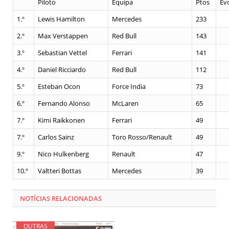
Piloto
Equipa
Ptos
Ev
1.º
Lewis Hamilton
Mercedes
233
2.º
Max Verstappen
Red Bull
143
3.º
Sebastian Vettel
Ferrari
141
4.º
Daniel Ricciardo
Red Bull
112
5.º
Esteban Ocon
Force India
73
6.º
Fernando Alonso
McLaren
65
7.º
Kimi Raikkonen
Ferrari
49
7.º
Carlos Sainz
Toro Rosso/Renault
49
9.º
Nico Hulkenberg
Renault
47
10.º
Valtteri Bottas
Mercedes
39
NOTÍCIAS RELACIONADAS
OUTRAS