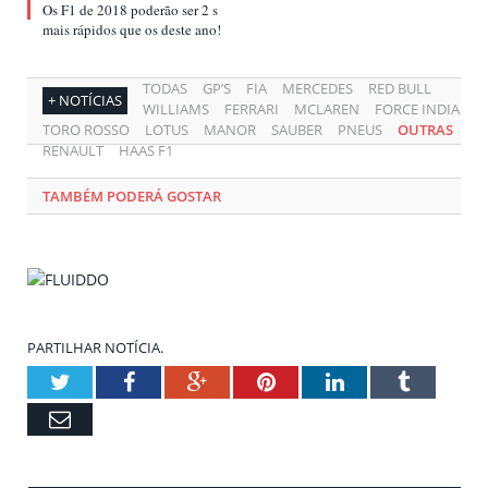
Os F1 de 2018 poderão ser 2 s
mais rápidos que os deste ano!
TODAS
GP’S
FIA
MERCEDES
RED BULL
+ NOTÍCIAS
WILLIAMS
FERRARI
MCLAREN
FORCE INDIA
TORO ROSSO
LOTUS
MANOR
SAUBER
PNEUS
OUTRAS
RENAULT
HAAS F1
TAMBÉM PODERÁ GOSTAR
PARTILHAR NOTÍCIA.
Twitter
Facebook
Google+
Pinterest
LinkedIn
Tumblr
Email