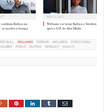
017
NOV 21, 2017
f confirma Kubica na
Williams vai testar Kubica e Sirotkin
se receber a licença
após o G.P. do Abu Dhabi
RED BULL
WILLIAMS
FERRARI
MCLAREN
FORCE INDIA
SAUBER
PNEUS
OUTRAS
RENAULT
HAAS F1
ok
Google+
Pinterest
LinkedIn
Tumblr
Email