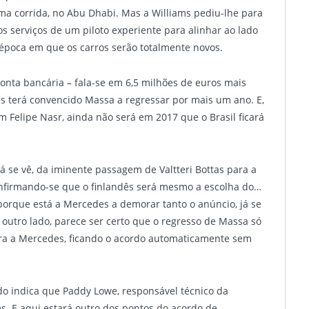
ima corrida, no Abu Dhabi. Mas a Williams pediu-lhe para
 serviços de um piloto experiente para alinhar ao lado
a época em que os carros serão totalmente novos.
conta bancária – fala-se em 6,5 milhões de euros mais
ms terá convencido Massa a regressar por mais um ano. E,
Felipe Nasr, ainda não será em 2017 que o Brasil ficará
á se vê, da iminente passagem de Valtteri Bottas para a
onfirmando-se que o finlandês será mesmo a escolha do…
porque está a Mercedes a demorar tanto o anúncio, já se
 outro lado, parece ser certo que o regresso de Massa só
ara a Mercedes, ficando o acordo automaticamente sem
udo indica que Paddy Lowe, responsável técnico da
. E aqui estará outro dos pontos do acordo de