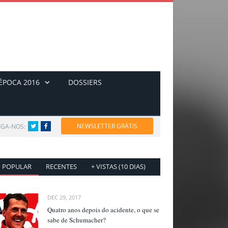
ÉPOCA 2016
DOSSIERS
NEWSLETTER GRÁTIS
IGA-NOS:
Twitter
Facebook
POPULAR
RECENTES
+ VISTAS (10 DIAS)
DEC 29, 2017
Quatro anos depois do acidente, o que se
sabe de Schumacher?