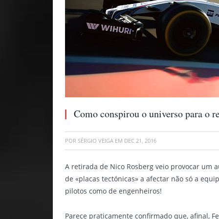
Como conspirou o universo para o 
POR
SÉRGIO VEIGA
EM
DEC 21, 2016
A retirada de Nico Rosberg veio provocar um 
de «placas tectónicas» a afectar não só a equ
pilotos como de engenheiros!
Parece praticamente confirmado que, afinal, 