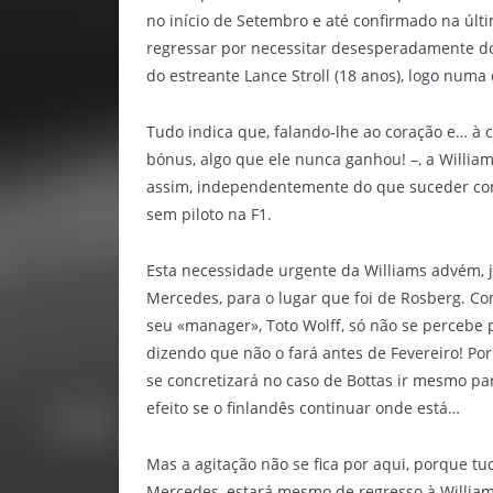
no início de Setembro e até confirmado na últ
regressar por necessitar desesperadamente dos
do estreante Lance Stroll (18 anos), logo num
Tudo indica que, falando-lhe ao coração e… à 
bónus, algo que ele nunca ganhou! –, a Willia
assim, independentemente do que suceder com 
sem piloto na F1.
Esta necessidade urgente da Williams advém, j
Mercedes, para o lugar que foi de Rosberg. C
seu «manager», Toto Wolff, só não se percebe 
dizendo que não o fará antes de Fevereiro! Por
se concretizará no caso de Bottas ir mesmo p
efeito se o finlandês continuar onde está…
Mas a agitação não se fica por aqui, porque t
Mercedes, estará mesmo de regresso à Williams