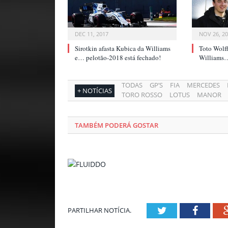
DEC 11, 2017
NOV 26, 2
Sirotkin afasta Kubica da Williams
Toto Wolf
e… pelotão-2018 está fechado!
Williams… 
TODAS
GP’S
FIA
MERCEDES
+ NOTÍCIAS
TORO ROSSO
LOTUS
MANOR
TAMBÉM PODERÁ GOSTAR
Twitter
Facebo
PARTILHAR NOTÍCIA.