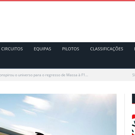
CIRCUITOS
EQUIPAS
PILOTOS
CLASSIFICAÇÕES
nspirou o universo para o regresso de Massa à F1…
S