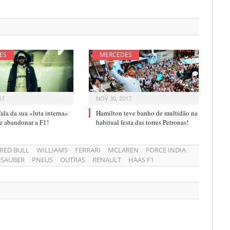
ES
MERCEDES
17
NOV 30, 2017
ala da sua «luta interna»
Hamilton teve banho de multidão na
r e abandonar a F1!
habitual festa das torres Petronas!
RED BULL
WILLIAMS
FERRARI
MCLAREN
FORCE INDIA
SAUBER
PNEUS
OUTRAS
RENAULT
HAAS F1