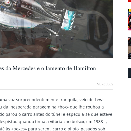
ões da Mercedes e o lamento de Hamilton
MERCEDES
 numa voz surpreendentemente tranquila, veio de Lewis
iu da inesperada paragem na «box» que lhe roubou a
do parou o carro antes do túnel e especula-se que esteve
espistou quando tinha a vitória «no bolso», em 1988 –,
até às «boxes» para serem, carro e piloto, pesados sob