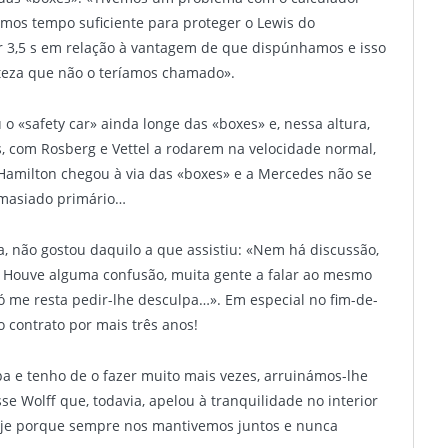
mos tempo suficiente para proteger o Lewis do
r 3,5 s em relação à vantagem de que dispúnhamos e isso
rteza que não o teríamos chamado».
o «safety car» ainda longe das «boxes» e, nessa altura,
, com Rosberg e Vettel a rodarem na velocidade normal,
amilton chegou à via das «boxes» e a Mercedes não se
emasiado primário…
a, não gostou daquilo a que assistiu: «Nem há discussão,
 Houve alguma confusão, muita gente a falar ao mesmo
Só me resta pedir-lhe desculpa…». Em especial no fim-de-
contrato por mais três anos!
pa e tenho de o fazer muito mais vezes, arruinámos-lhe
se Wolff que, todavia, apelou à tranquilidade no interior
hoje porque sempre nos mantivemos juntos e nunca