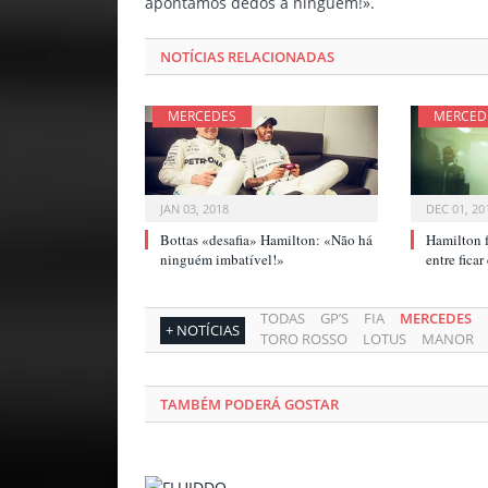
apontámos dedos a ninguém!».
NOTÍCIAS RELACIONADAS
MERCEDES
MERCED
JAN 03, 2018
DEC 01, 20
Bottas «desafia» Hamilton: «Não há
Hamilton f
ninguém imbatível!»
entre fica
TODAS
GP’S
FIA
MERCEDES
+ NOTÍCIAS
TORO ROSSO
LOTUS
MANOR
TAMBÉM PODERÁ GOSTAR