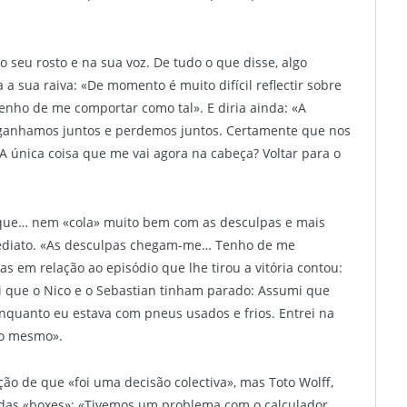
 seu rosto e na sua voz. De tudo o que disse, algo
 a sua raiva: «De momento é muito difícil reflectir sobre
nho de me comportar como tal». E diria ainda: «A
, ganhamos juntos e perdemos juntos. Certamente que nos
A única coisa que me vai agora na cabeça? Voltar para o
 que… nem «cola» muito bem com as desculpas e mais
mediato. «As desculpas chegam-me… Tenho de me
as em relação ao episódio que lhe tirou a vitória contou:
ei que o Nico e o Sebastian tinham parado: Assumi que
quanto eu estava com pneus usados e frios. Entrei na
 o mesmo».
ão de que «foi uma decisão colectiva», mas Toto Wolff,
u das «boxes»: «Tivemos um problema com o calculador