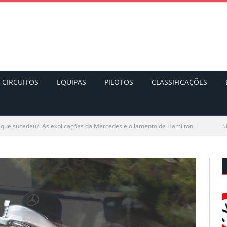
CIRCUITOS
EQUIPAS
PILOTOS
CLASSIFICAÇÕES
o que sucedeu?! As explicações da Mercedes e o lamento de Hamilton
S