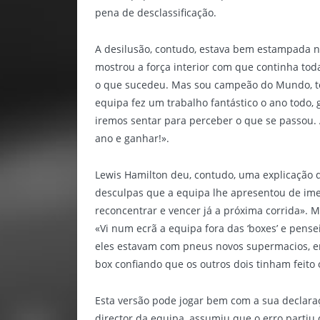
pena de desclassificação.
A desilusão, contudo, estava bem estampada no
mostrou a força interior com que continha toda
o que sucedeu. Mas sou campeão do Mundo, te
equipa fez um trabalho fantástico o ano todo
iremos sentar para perceber o que se passou. 
ano e ganhar!».
Lewis Hamilton deu, contudo, uma explicação
desculpas que a equipa lhe apresentou de i
reconcentrar e vencer já a próxima corrida». M
«Vi num ecrã a equipa fora das ‘boxes’ e pens
eles estavam com pneus novos supermacios, en
box confiando que os outros dois tinham feito
Esta versão pode jogar bem com a sua declaraç
director da equipa, assumiu que o erro parti