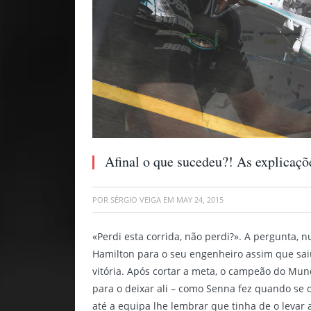
Afinal o que sucedeu?! As explicaç
POR
SÉRGIO VEIGA
EM
MAY 24, 2015
«Perdi esta corrida, não perdi?». A pergunta,
Hamilton para o seu engenheiro assim que sa
vitória. Após cortar a meta, o campeão do Mun
para o deixar ali – como Senna fez quando se d
até a equipa lhe lembrar que tinha de o levar 