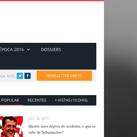
ÉPOCA 2016
DOSSIERS
NEWSLETTER GRÁTIS
IGA-NOS:
Twitter
Facebook
POPULAR
RECENTES
+ VISTAS (10 DIAS)
DEC 29, 2017
Quatro anos depois do acidente, o que se
sabe de Schumacher?