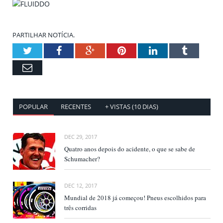
PARTILHAR NOTÍCIA.
Twitter
Facebook
Google+
Pinterest
LinkedIn
Tumblr
Email
POPULAR
RECENTES
+ VISTAS (10 DIAS)
DEC 29, 2017
Quatro anos depois do acidente, o que se sabe de
Schumacher?
DEC 12, 2017
Mundial de 2018 já começou! Pneus escolhidos para
três corridas