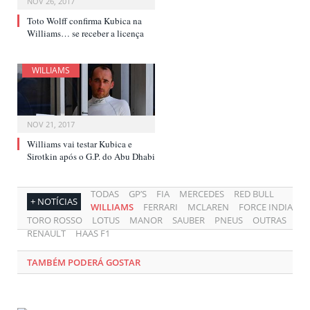
NOV 26, 2017
Toto Wolff confirma Kubica na
Williams… se receber a licença
WILLIAMS
NOV 21, 2017
Williams vai testar Kubica e
Sirotkin após o G.P. do Abu Dhabi
TODAS
GP’S
FIA
MERCEDES
RED BULL
+ NOTÍCIAS
WILLIAMS
FERRARI
MCLAREN
FORCE INDIA
TORO ROSSO
LOTUS
MANOR
SAUBER
PNEUS
OUTRAS
RENAULT
HAAS F1
TAMBÉM PODERÁ GOSTAR