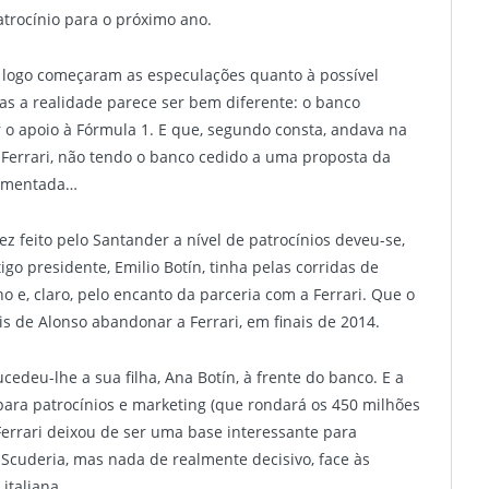
atrocínio para o próximo ano.
logo começaram as especulações quanto à possível
as a realidade parece ser bem diferente: o banco
 o apoio à Fórmula 1. E que, segundo consta, andava na
 Ferrari, não tendo o banco cedido a uma proposta da
aumentada…
z feito pelo Santander a nível de patrocínios deveu-se,
go presidente, Emilio Botín, tinha pelas corridas de
 e, claro, pelo encanto da parceria com a Ferrari. Que o
s de Alonso abandonar a Ferrari, em finais de 2014.
cedeu-lhe a sua filha, Ana Botín, à frente do banco. E a
 para patrocínios e marketing (que rondará os 450 milhões
Ferrari deixou de ser uma base interessante para
Scuderia, mas nada de realmente decisivo, face às
italiana.