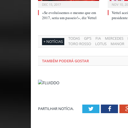
DEC 15, 2017
NOV 10, 2
«Se evoluíssemos o mesmo que em
Vettel acei
2017, seria um passeio!», diz Vettel
president
TODAS
GP’S
FIA
MERCEDES
+ NOTÍCIAS
TORO ROSSO
LOTUS
MANOR
TAMBÉM PODERÁ GOSTAR
Twitter
Facebo
PARTILHAR NOTÍCIA.