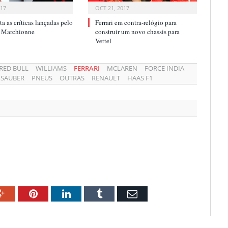
017
OCT 21, 2017
ta as críticas lançadas pelo
Ferrari em contra-relógio para
e Marchionne
construir um novo chassis para
Vettel
RED BULL
WILLIAMS
FERRARI
MCLAREN
FORCE INDIA
SAUBER
PNEUS
OUTRAS
RENAULT
HAAS F1
ok
Google+
Pinterest
LinkedIn
Tumblr
Email