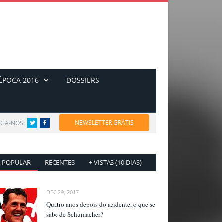
ÉPOCA 2016
DOSSIERS
NEWSLETTER GRÁTIS
IGA-NOS:
Twitter
Facebook
POPULAR
RECENTES
+ VISTAS (10 DIAS)
DEC 29, 2017
Quatro anos depois do acidente, o que se
sabe de Schumacher?