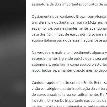
assinatura de dois importantes contratos de p
Obviamente que, contando Brown com Alonso, 
transferência do Santander para a McLaren, m
espanhol vai, pura e simplesmente, abandonar
casa dos 40 milhões de euros por no só para a
equipa italiana para que essa maquia fosse 
Na verdade, o mais alto investimento alguma ve
essencialmente, à grande paixão que o seu anti
automóveis, pela forma como apoiou o asturiano
levou, inclusive, a manter o apoio mesmo depoi
Contudo, após o falecimento de Emilio Botín, su
visão estratégica quanto à aplicação da verba
de euros anuais) alterou-se radicalmente. E a 
investir… Um rombo importante nas contas da 
verbas gigantescas movimentadas pela equipa 