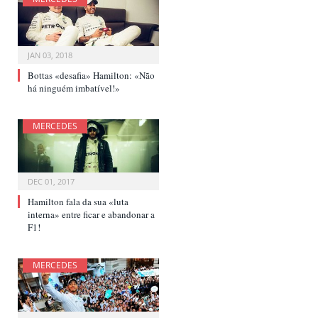
JAN 03, 2018
Bottas «desafia» Hamilton: «Não
há ninguém imbatível!»
MERCEDES
DEC 01, 2017
Hamilton fala da sua «luta
interna» entre ficar e abandonar a
F1!
MERCEDES