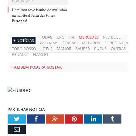
NOV 30, 2017
Hamilton teve banho de multidão
na habitual festa das torres
Petronas!
TODAS
GP’S
FIA
MERCEDES
RED BULL
+ NOTÍCIAS
WILLIAMS
FERRARI
MCLAREN
FORCE INDIA
TORO ROSSO
LOTUS
MANOR
SAUBER
PNEUS
OUTRAS
RENAULT
HAAS F1
TAMBÉM PODERÁ GOSTAR
PARTILHAR NOTÍCIA.
Twitter
Facebook
Google+
Pinterest
LinkedIn
Tumblr
Email