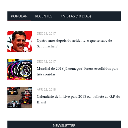
POPULAR
RECENTES
+ VISTAS (10 DIAS)
DEC 29, 2017
Quatro anos depois do acidente, o que se sabe de
Schumacher?
DEC 12, 2017
Mundial de 2018 já começou! Pneus escolhidos para
três corridas
APR 22, 2018
Calendário definitivo para 2018 e… ralhete ao G.P. do
Brasil
NEWSLETTER