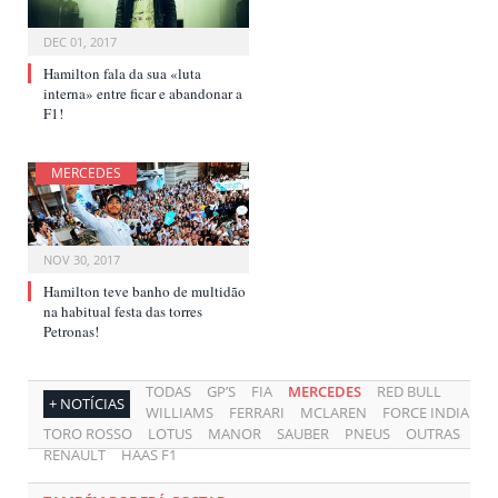
DEC 01, 2017
Hamilton fala da sua «luta
interna» entre ficar e abandonar a
F1!
MERCEDES
NOV 30, 2017
Hamilton teve banho de multidão
na habitual festa das torres
Petronas!
TODAS
GP’S
FIA
MERCEDES
RED BULL
+ NOTÍCIAS
WILLIAMS
FERRARI
MCLAREN
FORCE INDIA
TORO ROSSO
LOTUS
MANOR
SAUBER
PNEUS
OUTRAS
RENAULT
HAAS F1