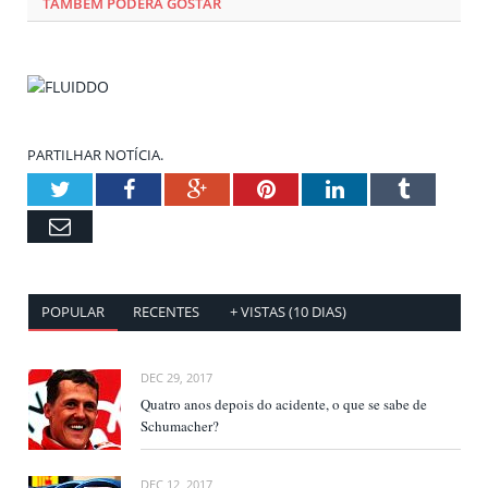
TAMBÉM PODERÁ GOSTAR
PARTILHAR NOTÍCIA.
Twitter
Facebook
Google+
Pinterest
LinkedIn
Tumblr
Email
POPULAR
RECENTES
+ VISTAS (10 DIAS)
DEC 29, 2017
Quatro anos depois do acidente, o que se sabe de
Schumacher?
DEC 12, 2017