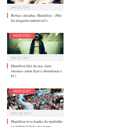
JAN 03, 2018
Bottas «desafia» Hamilton: «Não
há ninguém imbatível!»
MERCEDES
DEC 01, 2017
Hamilton fala da sua «luta
interna» entre ficar e abandonar a
F1!
MERCEDES
NOV 30, 2017
Hamilton teve banho de multidão
na habitual festa das torres