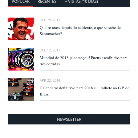
POPULAR
RECENTES
+ VISTAS (10 DIAS)
DEC 29, 2017
Quatro anos depois do acidente, o que se sabe de
Schumacher?
DEC 12, 2017
Mundial de 2018 já começou! Pneus escolhidos para
três corridas
APR 22, 2018
Calendário definitivo para 2018 e… ralhete ao G.P. do
Brasil
NEWSLETTER