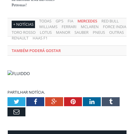
Petronas!
TODAS
GP’S
FIA
MERCEDES
RED BULL
+ NOTÍCIAS
WILLIAMS
FERRARI
MCLAREN
FORCE INDIA
TORO ROSSO
LOTUS
MANOR
SAUBER
PNEUS
OUTRAS
RENAULT
HAAS F1
TAMBÉM PODERÁ GOSTAR
PARTILHAR NOTÍCIA.
Twitter
Facebook
Google+
Pinterest
LinkedIn
Tumblr
Email