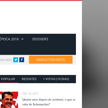
ÉPOCA 2016
DOSSIERS
NEWSLETTER GRÁTIS
IGA-NOS:
Twitter
Facebook
POPULAR
RECENTES
+ VISTAS (10 DIAS)
DEC 29, 2017
Quatro anos depois do acidente, o que se
sabe de Schumacher?