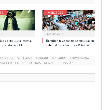
ES
MERCEDES
17
NOV 30, 2017
ala da sua «luta interna»
Hamilton teve banho de multidão na
r e abandonar a F1!
habitual festa das torres Petronas!
RED BULL
WILLIAMS
FERRARI
MCLAREN
FORCE INDIA
SAUBER
PNEUS
OUTRAS
RENAULT
HAAS F1