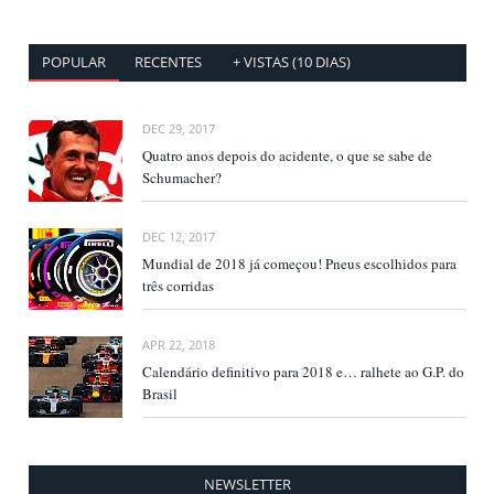
POPULAR
RECENTES
+ VISTAS (10 DIAS)
DEC 29, 2017
Quatro anos depois do acidente, o que se sabe de
Schumacher?
DEC 12, 2017
Mundial de 2018 já começou! Pneus escolhidos para
três corridas
APR 22, 2018
Calendário definitivo para 2018 e… ralhete ao G.P. do
Brasil
NEWSLETTER