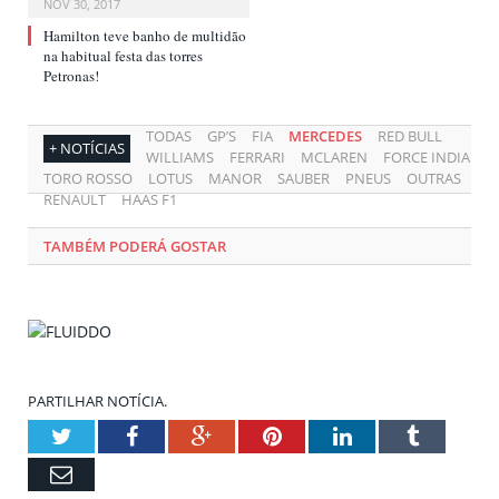
NOV 30, 2017
Hamilton teve banho de multidão
na habitual festa das torres
Petronas!
TODAS
GP’S
FIA
MERCEDES
RED BULL
+ NOTÍCIAS
WILLIAMS
FERRARI
MCLAREN
FORCE INDIA
TORO ROSSO
LOTUS
MANOR
SAUBER
PNEUS
OUTRAS
RENAULT
HAAS F1
TAMBÉM PODERÁ GOSTAR
PARTILHAR NOTÍCIA.
Twitter
Facebook
Google+
Pinterest
LinkedIn
Tumblr
Email