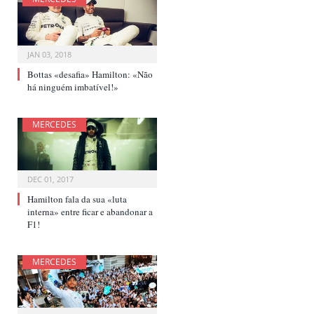
JAN 03, 2018
Bottas «desafia» Hamilton: «Não
há ninguém imbatível!»
MERCEDES
DEC 01, 2017
Hamilton fala da sua «luta
interna» entre ficar e abandonar a
F1!
MERCEDES