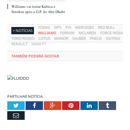
Williams vai testar Kubica e
Sirotkin após o G.P. do Abu Dhabi
TODAS
GP’S
FIA
MERCEDES
RED BULL
+ NOTÍCIAS
WILLIAMS
FERRARI
MCLAREN
FORCE INDIA
TORO ROSSO
LOTUS
MANOR
SAUBER
PNEUS
OUTRAS
RENAULT
HAAS F1
TAMBÉM PODERÁ GOSTAR
PARTILHAR NOTÍCIA.
Twitter
Facebook
Google+
Pinterest
LinkedIn
Tumblr
Email