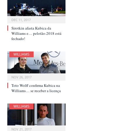
DEC 11, 2017
Sirotkin afasta Kubica da
Williams e… pelotão-2018 está
fechado!
WILLIAMS
NOV 26, 2017
Toto Wolff confirma Kubica na
Williams… se receber a licença
WILLIAMS
NOV 21, 2017