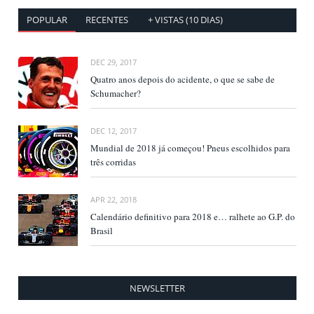
POPULAR
RECENTES
+ VISTAS (10 DIAS)
DEC 29, 2017
Quatro anos depois do acidente, o que se sabe de
Schumacher?
DEC 12, 2017
Mundial de 2018 já começou! Pneus escolhidos para
três corridas
APR 22, 2018
Calendário definitivo para 2018 e… ralhete ao G.P. do
Brasil
NEWSLETTER