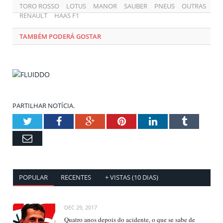
TORO ROSSO
LOTUS
MANOR
SAUBER
PNEUS
OUTRAS
RENAULT
HAAS F1
TAMBÉM PODERÁ GOSTAR
PARTILHAR NOTÍCIA.
Twitter
Facebook
Google+
Pinterest
LinkedIn
Tumblr
Email
POPULAR
RECENTES
+ VISTAS (10 DIAS)
DEC 29, 2017
Quatro anos depois do acidente, o que se sabe de