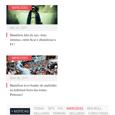
MERCEDES
DEC 01, 2017
Hamilton fala da sua «luta
interna» entre ficar e abandonar a
F1!
MERCEDES
NOV 30, 2017
Hamilton teve banho de multidão
na habitual festa das torres
Petronas!
TODAS
GP’S
FIA
MERCEDES
RED BULL
+ NOTÍCIAS
WILLIAMS
FERRARI
MCLAREN
FORCE INDIA