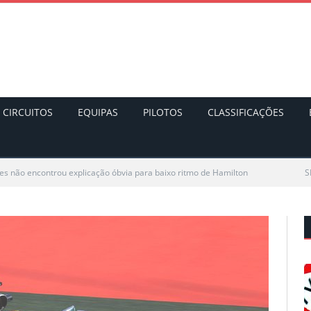
CIRCUITOS
EQUIPAS
PILOTOS
CLASSIFICAÇÕES
s não encontrou explicação óbvia para baixo ritmo de Hamilton
S