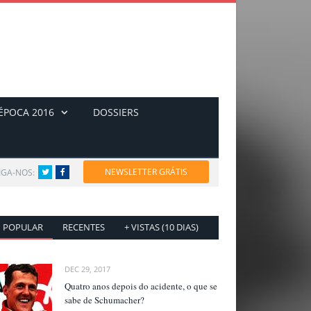
ÉPOCA 2016
DOSSIERS
NEWSLETTER GRÁTIS
IGA-NOS:
Twitter
Facebook
POPULAR
RECENTES
+ VISTAS (10 DIAS)
DEC 29, 2017
Quatro anos depois do acidente, o que se
sabe de Schumacher?