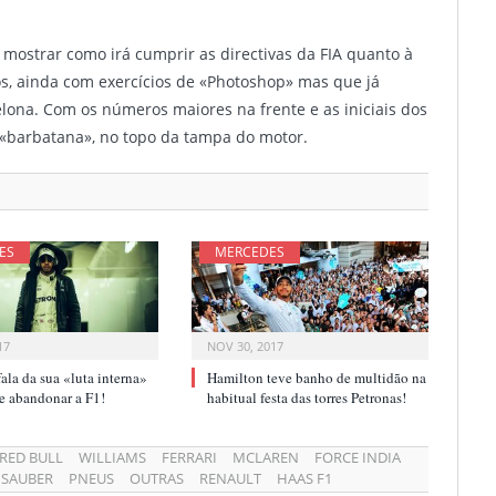
 mostrar como irá cumprir as directivas da FIA quanto à
ros, ainda com exercícios de «Photoshop» mas que já
ona. Com os números maiores na frente e as iniciais dos
 «barbatana», no topo da tampa do motor.
ES
MERCEDES
17
NOV 30, 2017
ala da sua «luta interna»
Hamilton teve banho de multidão na
r e abandonar a F1!
habitual festa das torres Petronas!
RED BULL
WILLIAMS
FERRARI
MCLAREN
FORCE INDIA
SAUBER
PNEUS
OUTRAS
RENAULT
HAAS F1