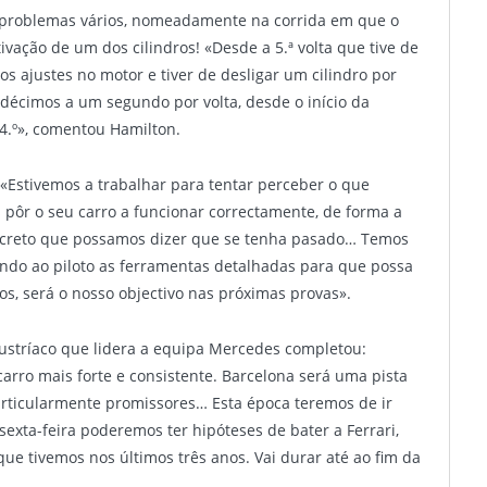
e problemas vários, nomeadamente na corrida em que o
vação de um dos cilindros! «Desde a 5.ª volta que tive de
os ajustes no motor e tiver de desligar um cilindro por
décimos a um segundo por volta, desde o início da
4.º», comentou Hamilton.
«Estivemos a trabalhar para tentar perceber o que
ôr o seu carro a funcionar correctamente, de forma a
ncreto que possamos dizer que se tenha pasado… Temos
ando ao piloto as ferramentas detalhadas para que possa
s, será o nosso objectivo nas próximas provas».
austríaco que lidera a equipa Mercedes completou:
arro mais forte e consistente. Barcelona será uma pista
articularmente promissores… Esta época teremos de ir
exta-feira poderemos ter hipóteses de bater a Ferrari,
ue tivemos nos últimos três anos. Vai durar até ao fim da