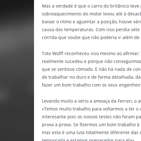
Mas a verdade é que o carro do britânico tev
sobreaquecimento do motor levou até à desacti
baixar o ritmo e aguentar a posição, houve vári
causa das temperaturas. Com isso perdia sete 
corrida que soube que não poderia ir além de 
Toto Wolff reconheceu isso mesmo ao afirmar: 
realmente sucedeu e porque não conseguimos p
que se sentisse cómodo. E não há nada de co
de trabalhar no duro e de forma detalhada, d
fazer um bom trabalho com os seus engenheiro
Levando muito a sério a ameaça da Ferrari, o 
«Temos muito trabalho para voltarmos a ter o c
interesante pois os nossos testes não foram p
prova a prova. Se fizermos um bom trabalho à s
mas esta é uma luta totalmente diferente das q
temporada e estamos preparados para ela».