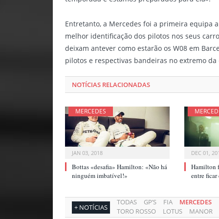
Entretanto, a Mercedes foi a primeira equipa a
melhor identificação dos pilotos nos seus car
deixam antever como estarão os W08 em Barcel
pilotos e respectivas bandeiras no extremo da
NOTÍCIAS RELACIONADAS
MERCEDES
MERCED
JAN 03, 2018
DEC 01, 20
Bottas «desafia» Hamilton: «Não há
Hamilton f
ninguém imbatível!»
entre fica
TODAS
GP’S
FIA
MERCEDES
+ NOTÍCIAS
TORO ROSSO
LOTUS
MANOR