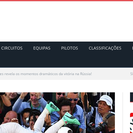
CIRCUITOS
EQUIPAS
PILOTOS
CLASSIFICAÇÕES
s revela os momentos dramáticos da vitória na Rússia!
S