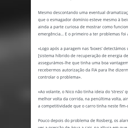
Mesmo descontando uma eventual dramatização 
que o esmagador domínio esteve mesmo à bei
ainda a parte curiosa de mostrar como funcio
emergência… E o primeiro a ter problemas foi 
«Logo após a paragem nas ‘boxes’ detectámo
[sistema híbrido de recuperação de energia de
assegurámos-lhe que tinha uma boa vantagem s
recebermos autorização da FIA para lhe dizer
controlar o problema».
«Ao volante, o Nico não tinha ideia do ‘stress’
melhor volta da corrida, na penúltima volta, 
a competitividade que o carro tinha neste fim
Pouco depois do problema de Rosberg, os ala
ver a pressão de água a cair, na altura em que