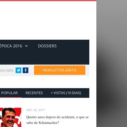
ÉPOCA 2016
DOSSIERS
NEWSLETTER GRÁTIS
IGA-NOS:
Twitter
Facebook
POPULAR
RECENTES
+ VISTAS (10 DIAS)
DEC 29, 2017
Quatro anos depois do acidente, o que se
sabe de Schumacher?