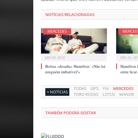
NOTÍCIAS RELACIONADAS
MERCEDES
MERCED
JAN 03, 2018
DEC 01, 20
Bottas «desafia» Hamilton: «Não há
Hamilton f
ninguém imbatível!»
entre fica
TODAS
GP’S
FIA
MERCEDES
+ NOTÍCIAS
TORO ROSSO
LOTUS
MANOR
TAMBÉM PODERÁ GOSTAR