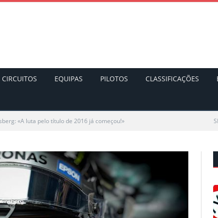
CIRCUITOS
EQUIPAS
PILOTOS
CLASSIFICAÇÕES
sberg: «A luta pelo título de 2016 já começou!»
S