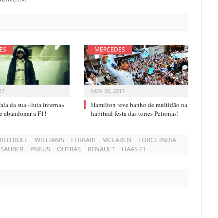
ES
MERCEDES
17
NOV 30, 2017
ala da sua «luta interna»
Hamilton teve banho de multidão na
r e abandonar a F1!
habitual festa das torres Petronas!
RED BULL
WILLIAMS
FERRARI
MCLAREN
FORCE INDIA
SAUBER
PNEUS
OUTRAS
RENAULT
HAAS F1