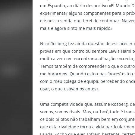
em Espanha, ao diário desportivo «El Mundo Dep
experimentar alguns componentes para o próx
e é nessa senda que terei de continuar. Na v
mais e agora sinto-me mais rápido».
Nico Rosberg fez ainda questão de esclarecer 
provas em que controlou sempre Lewis Hamilt
muito a ver com encontrar a afinação correct
Temos também de compreender o que o outro e
melhorarmos. Quando estou nas ‘boxes’ estou
com o meu colega de equipa, percebendo onde é
usar, o que usávamos antes».
Uma competitividade que, assume Rosberg, d
somos, somos rivais. Mas, na ‘box’, tudo é tra
os dois pilotos não trabalham bem em conjunt
que esta rivalidade torna a vida particularmente
Lauda: «Acho que eles sofrem bastante, certa