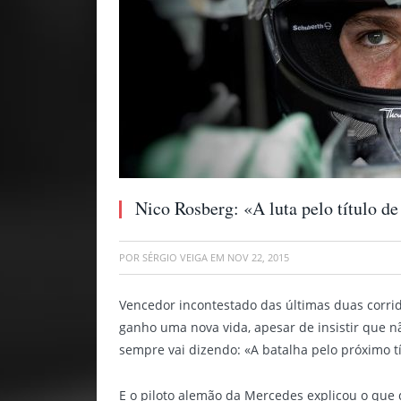
Nico Rosberg: «A luta pelo título d
POR
SÉRGIO VEIGA
EM
NOV 22, 2015
Vencedor incontestado das últimas duas corri
ganho uma nova vida, apesar de insistir que nã
sempre vai dizendo: «A batalha pelo próximo tí
E o piloto alemão da Mercedes explicou o que 