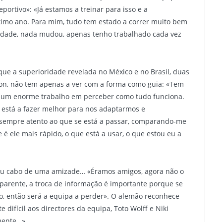
ortivo»: «Já estamos a treinar para isso e a
imo ano. Para mim, tudo tem estado a correr muito bem
erdade, nada mudou, apenas tenho trabalhado cada vez
que a superioridade revelada no México e no Brasil, duas
on, não tem apenas a ver com a forma como guia: «Tem
a, um enorme trabalho em perceber como tudo funciona.
stá a fazer melhor para nos adaptarmos e
 sempre atento ao que se está a passar, comparando-me
 ele mais rápido, o que está a usar, o que estou eu a
eu cabo de uma amizade… «Éramos amigos, agora não o
nsparente, a troca de informação é importante porque se
o, então será a equipa a perder». O alemão reconhece
 difícil aos directores da equipa, Toto Wolff e Niki
mente…».