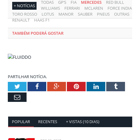
TODAS
GP’S
FIA
MERCEDES
RED BULL
+ NOTÍCIAS
WILLIAMS
FERRARI
MCLAREN
FORCE INDIA
TORO ROSSO
LOTUS
MANOR
SAUBER
PNEUS
OUTRAS
RENAULT
HAAS F1
TAMBÉM PODERÁ GOSTAR
PARTILHAR NOTÍCIA.
Twitter
Facebook
Google+
Pinterest
LinkedIn
Tumblr
Email
POPULAR
RECENTES
+ VISTAS (10 DIAS)