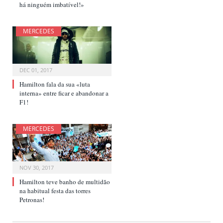
há ninguém imbatível!»
MERCEDES
DEC 01, 2017
Hamilton fala da sua «luta
interna» entre ficar e abandonar a
F1!
MERCEDES
NOV 30, 2017
Hamilton teve banho de multidão
na habitual festa das torres
Petronas!