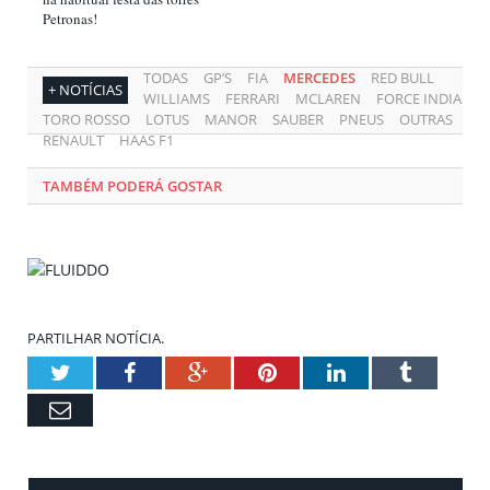
Petronas!
TODAS
GP’S
FIA
MERCEDES
RED BULL
+ NOTÍCIAS
WILLIAMS
FERRARI
MCLAREN
FORCE INDIA
TORO ROSSO
LOTUS
MANOR
SAUBER
PNEUS
OUTRAS
RENAULT
HAAS F1
TAMBÉM PODERÁ GOSTAR
PARTILHAR NOTÍCIA.
Twitter
Facebook
Google+
Pinterest
LinkedIn
Tumblr
Email