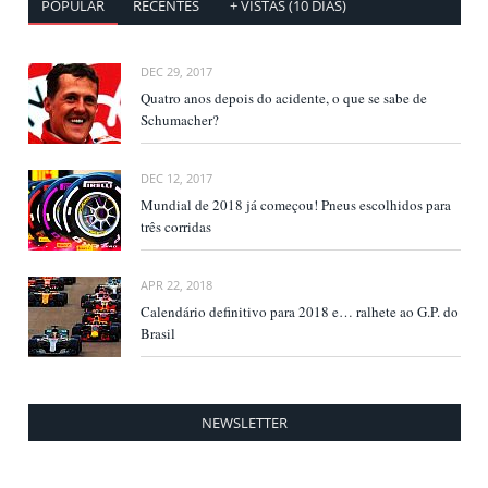
POPULAR
RECENTES
+ VISTAS (10 DIAS)
DEC 29, 2017
Quatro anos depois do acidente, o que se sabe de
Schumacher?
DEC 12, 2017
Mundial de 2018 já começou! Pneus escolhidos para
três corridas
APR 22, 2018
Calendário definitivo para 2018 e… ralhete ao G.P. do
Brasil
NEWSLETTER