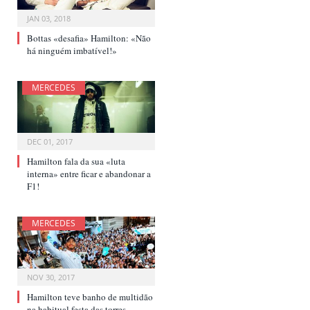
JAN 03, 2018
Bottas «desafia» Hamilton: «Não
há ninguém imbatível!»
MERCEDES
DEC 01, 2017
Hamilton fala da sua «luta
interna» entre ficar e abandonar a
F1!
MERCEDES
NOV 30, 2017
Hamilton teve banho de multidão
na habitual festa das torres