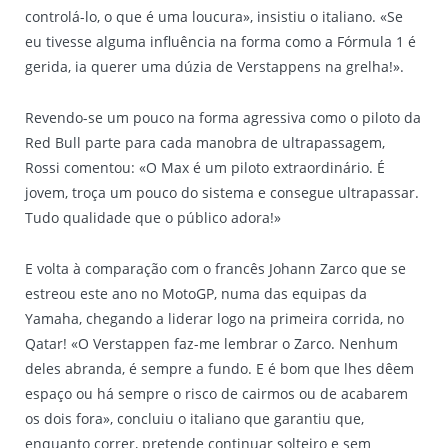
controlá-lo, o que é uma loucura», insistiu o italiano. «Se
eu tivesse alguma influência na forma como a Fórmula 1 é
gerida, ia querer uma dúzia de Verstappens na grelha!».
Revendo-se um pouco na forma agressiva como o piloto da
Red Bull parte para cada manobra de ultrapassagem,
Rossi comentou: «O Max é um piloto extraordinário. É
jovem, troça um pouco do sistema e consegue ultrapassar.
Tudo qualidade que o público adora!»
E volta à comparação com o francês Johann Zarco que se
estreou este ano no MotoGP, numa das equipas da
Yamaha, chegando a liderar logo na primeira corrida, no
Qatar! «O Verstappen faz-me lembrar o Zarco. Nenhum
deles abranda, é sempre a fundo. E é bom que lhes dêem
espaço ou há sempre o risco de cairmos ou de acabarem
os dois fora», concluiu o italiano que garantiu que,
enquanto correr, pretende continuar solteiro e sem