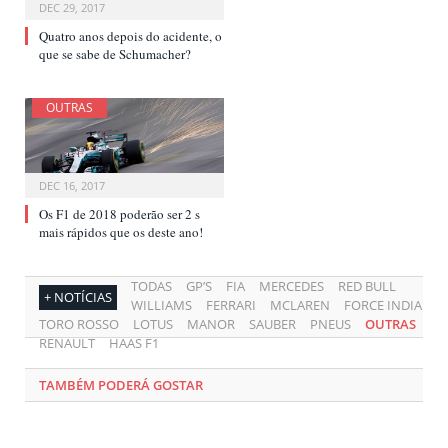
DEC 29, 2017
Quatro anos depois do acidente, o
que se sabe de Schumacher?
OUTRAS
DEC 16, 2017
Os F1 de 2018 poderão ser 2 s
mais rápidos que os deste ano!
TODAS
GP’S
FIA
MERCEDES
RED BULL
+ NOTÍCIAS
WILLIAMS
FERRARI
MCLAREN
FORCE INDIA
TORO ROSSO
LOTUS
MANOR
SAUBER
PNEUS
OUTRAS
RENAULT
HAAS F1
TAMBÉM PODERÁ GOSTAR