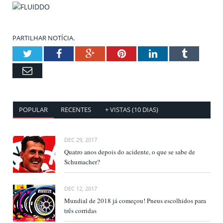
PARTILHAR NOTÍCIA.
Twitter
Facebook
Google+
Pinterest
LinkedIn
Tumblr
Email
POPULAR
RECENTES
+ VISTAS (10 DIAS)
DEC 29, 2017
Quatro anos depois do acidente, o que se sabe de
Schumacher?
DEC 12, 2017
Mundial de 2018 já começou! Pneus escolhidos para
três corridas