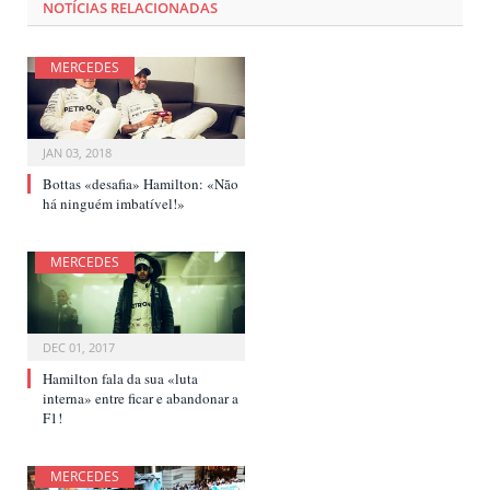
NOTÍCIAS RELACIONADAS
MERCEDES
JAN 03, 2018
Bottas «desafia» Hamilton: «Não
há ninguém imbatível!»
MERCEDES
DEC 01, 2017
Hamilton fala da sua «luta
interna» entre ficar e abandonar a
F1!
MERCEDES