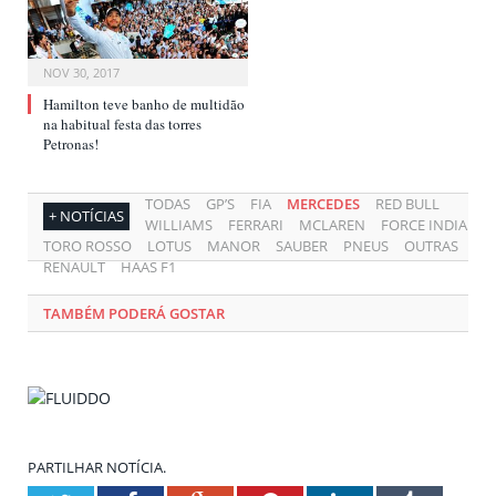
NOV 30, 2017
Hamilton teve banho de multidão
na habitual festa das torres
Petronas!
TODAS
GP’S
FIA
MERCEDES
RED BULL
+ NOTÍCIAS
WILLIAMS
FERRARI
MCLAREN
FORCE INDIA
TORO ROSSO
LOTUS
MANOR
SAUBER
PNEUS
OUTRAS
RENAULT
HAAS F1
TAMBÉM PODERÁ GOSTAR
PARTILHAR NOTÍCIA.