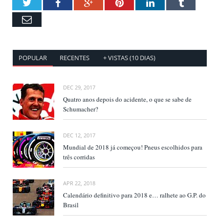
Twitter
Facebook
Google+
Pinterest
LinkedIn
Tumblr
Email
POPULAR
RECENTES
+ VISTAS (10 DIAS)
DEC 29, 2017
Quatro anos depois do acidente, o que se sabe de
Schumacher?
DEC 12, 2017
Mundial de 2018 já começou! Pneus escolhidos para
três corridas
APR 22, 2018
Calendário definitivo para 2018 e… ralhete ao G.P. do
Brasil