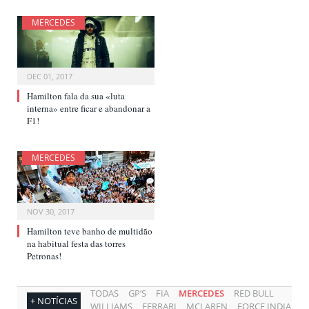
MERCEDES
DEC 01, 2017
Hamilton fala da sua «luta
interna» entre ficar e abandonar a
F1!
MERCEDES
NOV 30, 2017
Hamilton teve banho de multidão
na habitual festa das torres
Petronas!
TODAS
GP’S
FIA
MERCEDES
RED BULL
+ NOTÍCIAS
WILLIAMS
FERRARI
MCLAREN
FORCE INDIA