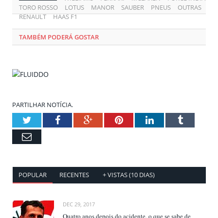
TORO ROSSO
LOTUS
MANOR
SAUBER
PNEUS
OUTRAS
RENAULT
HAAS F1
TAMBÉM PODERÁ GOSTAR
PARTILHAR NOTÍCIA.
Twitter
Facebook
Google+
Pinterest
LinkedIn
Tumblr
Email
POPULAR
RECENTES
+ VISTAS (10 DIAS)
DEC 29, 2017
Quatro anos depois do acidente, o que se sabe de