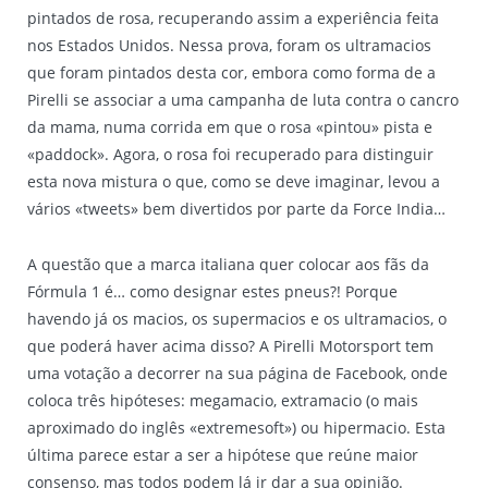
pintados de rosa, recuperando assim a experiência feita
nos Estados Unidos. Nessa prova, foram os ultramacios
que foram pintados desta cor, embora como forma de a
Pirelli se associar a uma campanha de luta contra o cancro
da mama, numa corrida em que o rosa «pintou» pista e
«paddock». Agora, o rosa foi recuperado para distinguir
esta nova mistura o que, como se deve imaginar, levou a
vários «tweets» bem divertidos por parte da Force India…
A questão que a marca italiana quer colocar aos fãs da
Fórmula 1 é… como designar estes pneus?! Porque
havendo já os macios, os supermacios e os ultramacios, o
que poderá haver acima disso? A Pirelli Motorsport tem
uma votação a decorrer na sua página de Facebook, onde
coloca três hipóteses: megamacio, extramacio (o mais
aproximado do inglês «extremesoft») ou hipermacio. Esta
última parece estar a ser a hipótese que reúne maior
consenso, mas todos podem lá ir dar a sua opinião.