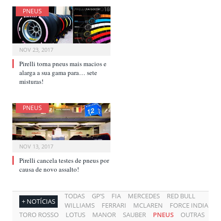
PNEUS
NOV 23, 2017
Pirelli torna pneus mais macios e
alarga a sua gama para… sete
misturas!
PNEUS
NOV 13, 2017
Pirelli cancela testes de pneus por
causa de novo assalto!
TODAS
GP’S
FIA
MERCEDES
RED BULL
+ NOTÍCIAS
WILLIAMS
FERRARI
MCLAREN
FORCE INDIA
TORO ROSSO
LOTUS
MANOR
SAUBER
PNEUS
OUTRAS