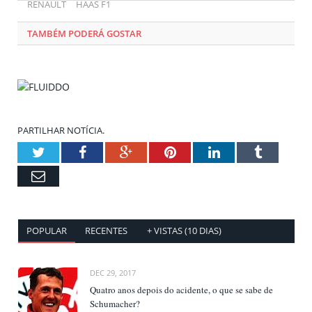
RENAULT
HAAS F1
TAMBÉM PODERÁ GOSTAR
PARTILHAR NOTÍCIA.
Twitter
Facebook
Google+
Pinterest
LinkedIn
Tumblr
Email
POPULAR
RECENTES
+ VISTAS (10 DIAS)
DEC 29, 2017
Quatro anos depois do acidente, o que se sabe de
Schumacher?