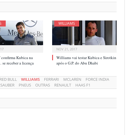
S
WILLIAMS
017
NOV 21, 2017
f confirma Kubica na
Williams vai testar Kubica e Sirotkin
se receber a licença
após o G.P. do Abu Dhabi
RED BULL
WILLIAMS
FERRARI
MCLAREN
FORCE INDIA
SAUBER
PNEUS
OUTRAS
RENAULT
HAAS F1