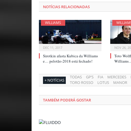
NOTÍCIAS RELACIONADAS
WILLIAMS
WILLIAM
DEC 11, 2017
NOV 26, 2
Sirotkin afasta Kubica da Williams
Toto Wolf
e… pelotão-2018 está fechado!
Williams… 
TODAS
GP’S
FIA
MERCEDES
+ NOTÍCIAS
TORO ROSSO
LOTUS
MANOR
TAMBÉM PODERÁ GOSTAR