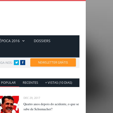
ÉPOCA 2016
DOSSIERS
NEWSLETTER GRÁTIS
IGA-NOS:
Twitter
Facebook
POPULAR
RECENTES
+ VISTAS (10 DIAS)
DEC 29, 2017
Quatro anos depois do acidente, o que se
sabe de Schumacher?