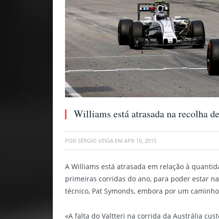
Williams está atrasada na recolha d
POR
SÉRGIO VEIGA
EM
APR 16, 2015
A Williams está atrasada em relação à quanti
primeiras corridas do ano, para poder estar na
técnico, Pat Symonds, embora por um caminho 
«A falta do Valtteri na corrida da Austrália c